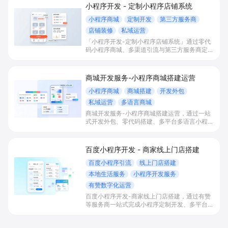
小程序开发 - 定制小程序店铺系统
小程序商城
定制开发
第三方服务商
店铺装修
私域运营
「小程序开发-定制小程序店铺系统」通过零代
码小程序商城、多渠道引流与第三方服务商定制
开发，帮助电商零售、连锁品牌、本地生活门店
快速搭建品牌小程序店铺，打造丰富营销与会员
私域运营场景，提升获客与复购，实现线上生意
商城开发服务-小程序商城搭建运营
增长。
小程序商城
商城搭建
开发外包
私域运营
多语言商城
商城开发服务-小程序商城搭建运营，通过一站
式开发外包、零代码搭建、多平台多语言小程序
和会员私域运营工具，帮助缺乏技术能力的商家
快速上线小程序商城，承接多渠道与境外客流，
实现低成本获客、提升复购与业绩增长。
百度小程序开发 - 商家线上门店搭建
百度小程序引流
线上门店搭建
本地生活服务
小程序开发服务
有赞数字化运营
百度小程序开发-商家线上门店搭建，通过有赞
等服务商一站式完成小程序定制开发、多平台联
动与数字化运营，帮助本地生活与零售门店承接
百度搜索/地图等精准流量，实现低成本获客、