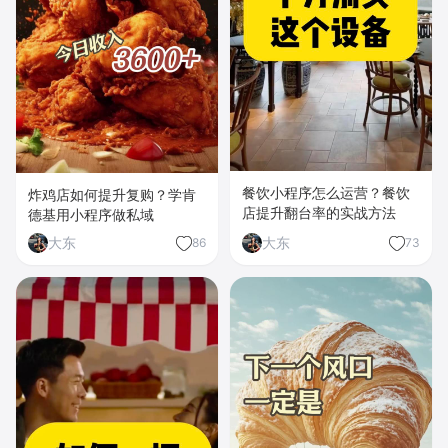
餐饮小程序怎么运营？餐饮
炸鸡店如何提升复购？学肯
店提升翻台率的实战方法
德基用小程序做私域
大东
大东
86
73