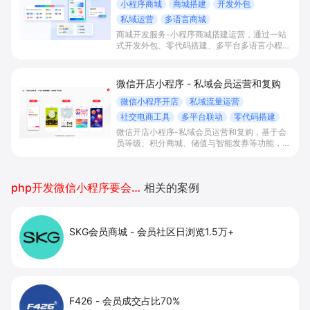
小程序商城
商城搭建
开发外包
私域运营
多语言商城
商城开发服务-小程序商城搭建运营，通过一站
式开发外包、零代码搭建、多平台多语言小程序
和会员私域运营工具，帮助缺乏技术能力的商家
快速上线小程序商城，承接多渠道与境外客流，
实现低成本获客、提升复购与业绩增长。
微信开店小程序 - 私域会员运营和复购
微信小程序开店
私域流量运营
社交电商工具
多平台联动
零代码搭建
微信开店小程序-私域会员运营和复购，基于会
员等级、积分商城、储值与智能发券等功能，将
线下门店与多渠道顾客统一沉淀为小程序会员，
驱动高频复购与客单提升，实现全渠道私域增
长。
php开发微信小程序要会什么
相关的案例
SKG会员商城
-
会员社区日浏览1.5万+
F426
-
会员成交占比70%