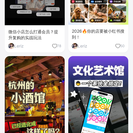
2026🔥你的店要被小红书搜
微信小店怎么打通会员？提
到！
升复购的实战玩法
Leriz
Leriz
78
50