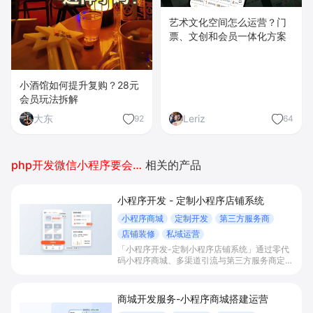
艺术文化空间怎么运营？门
票、文创和会员一体化方案
小酒馆如何提升复购？28元
会员玩法拆解
大东
Leriz
92
64
php开发微信小程序要会什么
相关的产品
小程序开发 - 定制小程序店铺系统
小程序商城
定制开发
第三方服务商
店铺装修
私域运营
「小程序开发-定制小程序店铺系统」通过零代
码小程序商城、多渠道引流与第三方服务商定制
开发，帮助电商零售、连锁品牌、本地生活门店
快速搭建品牌小程序店铺，打造丰富营销与会员
私域运营场景，提升获客与复购，实现线上生意
商城开发服务-小程序商城搭建运营
增长。