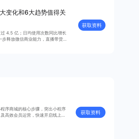
8大变化和6大趋势值得关
获取资料
过 4.5 亿；日均使用次数同比增长
进一步释放微信商业能力，直播带货
的连接已经塑造出新的增长空间。 小
021 年微信小程序内外链接的系
众号、视频号、企业微信的互联互
由此迸发更多灵感与创新；支付宝、百
业的重要阵地；在生态建设方面，各
、合规监管、售后服务等方面提供多
小程序商城的核心步骤，突出小程序
获取资料
售及高效会员运营，快速开启线上卖