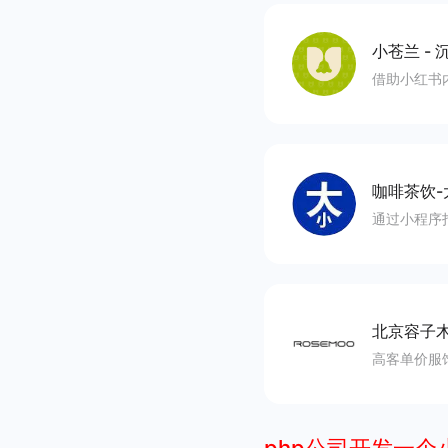
小苍兰
-
沉
借助小红书
咖啡茶饮-
通过小程序
北京容子
高客单价服