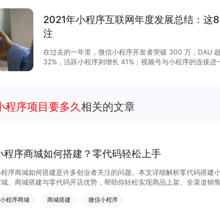
2021年小程序互联网年度发展总结：这
注
在过去的一年里，微信小程序开发者突破 300 万，DAU 超
32%，活跃小程序则增长 41%；视频号与小程序的连接
GMV增长 15 倍，客单价超过 200 元，小程序与视频号
程序作为移动互联网的重要新基建之一正在焕发新的活力。2
列调整揭开了其作为独立生态发展的新篇章，小程序与公
通，扩展“闭环思维“至“节点思维”，营销场景和营销方法
个小程序项目要多久
相关的文章
度等互联网平台加速扩建生态能力，小程序成为互联网商
大平台积极推陈出新，从技术防护、性能提升、营销场景
项升级，助力商家数字化运营、降本增效。
小程序商城如何搭建？零代码轻松上手
小程序商城如何搭建是许多创业者关注的问题。本文详细解析零代码搭建
商城、商城搭建与零代码开店优势，帮助你轻松实现商品上架、全渠道销
货新模式。点击获取详细操作指南！
小程序商城
商城搭建
微信小程序