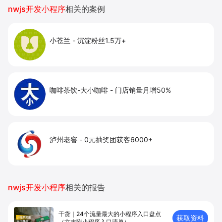
提升到店与下单转化。
nwjs开发小程序
相关的案例
小苍兰
-
沉淀粉丝1.5万+
咖啡茶饮-大小咖啡
-
门店销量月增50%
泸州老窖
-
0元抽奖团获客6000+
nwjs开发小程序
相关的报告
干货｜24个流量最大的小程序入口盘点
获取资料
（文末附小程序入口清单）