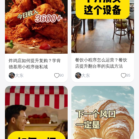
餐饮小程序怎么运营？餐饮
炸鸡店如何提升复购？学肯
店提升翻台率的实战方法
德基用小程序做私域
大东
大东
90
95