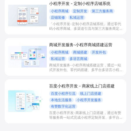
小程序开发 - 定制小程序店铺系统
小程序商城
定制开发
第三方服务商
店铺装修
私域运营
「小程序开发-定制小程序店铺系统」通过零代
码小程序商城、多渠道引流与第三方服务商定制
开发，帮助电商零售、连锁品牌、本地生活门店
快速搭建品牌小程序店铺，打造丰富营销与会员
私域运营场景，提升获客与复购，实现线上生意
商城开发服务-小程序商城搭建运营
增长。
小程序商城
商城搭建
开发外包
私域运营
多语言商城
商城开发服务-小程序商城搭建运营，通过一站
式开发外包、零代码搭建、多平台多语言小程序
和会员私域运营工具，帮助缺乏技术能力的商家
快速上线小程序商城，承接多渠道与境外客流，
实现低成本获客、提升复购与业绩增长。
百度小程序开发 - 商家线上门店搭建
百度小程序引流
线上门店搭建
本地生活服务
小程序开发服务
有赞数字化运营
百度小程序开发-商家线上门店搭建，通过有赞
等服务商一站式完成小程序定制开发、多平台联
动与数字化运营，帮助本地生活与零售门店承接
百度搜索/地图等精准流量，实现低成本获客、