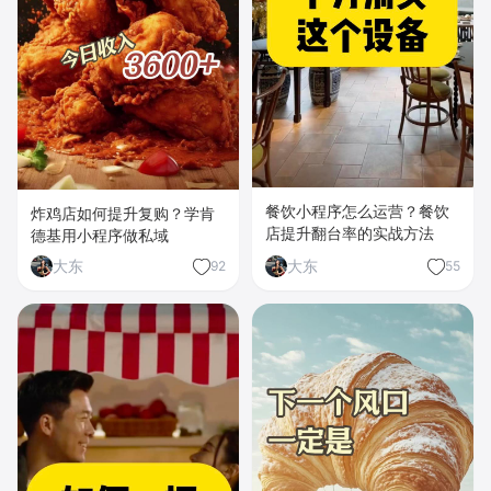
餐饮小程序怎么运营？餐饮
炸鸡店如何提升复购？学肯
店提升翻台率的实战方法
德基用小程序做私域
大东
大东
92
55