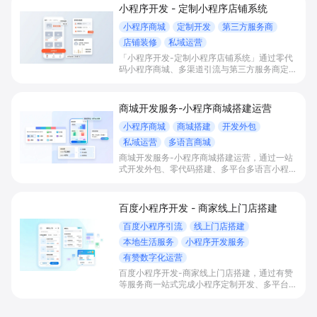
小程序开发 - 定制小程序店铺系统
小程序商城
定制开发
第三方服务商
店铺装修
私域运营
「小程序开发-定制小程序店铺系统」通过零代
码小程序商城、多渠道引流与第三方服务商定制
开发，帮助电商零售、连锁品牌、本地生活门店
快速搭建品牌小程序店铺，打造丰富营销与会员
私域运营场景，提升获客与复购，实现线上生意
商城开发服务-小程序商城搭建运营
增长。
小程序商城
商城搭建
开发外包
私域运营
多语言商城
商城开发服务-小程序商城搭建运营，通过一站
式开发外包、零代码搭建、多平台多语言小程序
和会员私域运营工具，帮助缺乏技术能力的商家
快速上线小程序商城，承接多渠道与境外客流，
实现低成本获客、提升复购与业绩增长。
百度小程序开发 - 商家线上门店搭建
百度小程序引流
线上门店搭建
本地生活服务
小程序开发服务
有赞数字化运营
百度小程序开发-商家线上门店搭建，通过有赞
等服务商一站式完成小程序定制开发、多平台联
动与数字化运营，帮助本地生活与零售门店承接
百度搜索/地图等精准流量，实现低成本获客、