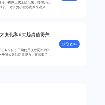
年1月小程序正式上线以来，微信开始
0个。 对有赞小程序商家来说来
，梳理出24个最具流量价值的小程
8大变化和6大趋势值得关
获取资料
过 4.5 亿；日均使用次数同比增长
进一步释放微信商业能力，直播带货
的连接已经塑造出新的增长空间。 小
021 年微信小程序内外链接的系
众号、视频号、企业微信的互联互
由此迸发更多灵感与创新；支付宝、百
业的重要阵地；在生态建设方面，各
、合规监管、售后服务等方面提供多