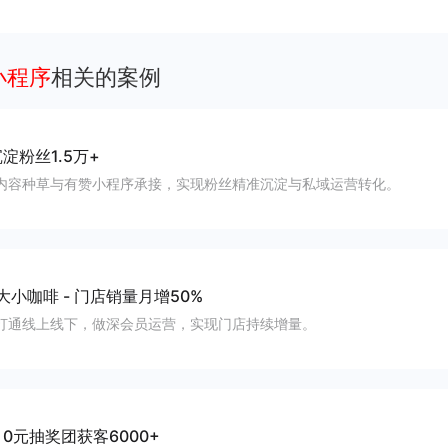
客、提升到店与下单转化。
架小程序
相关的案例
淀粉丝1.5万+
内容种草与有赞小程序承接，实现粉丝精准沉淀与私域运营转化。
大小咖啡
-
门店销量月增50%
打通线上线下，做深会员运营，实现门店持续增量。
-
0元抽奖团获客6000+