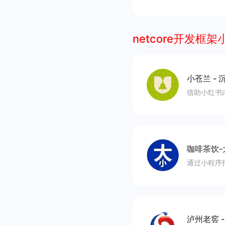
netcore开发框
小苍兰
-
沉
借助小红书
咖啡茶饮-
通过小程序
泸州老窖