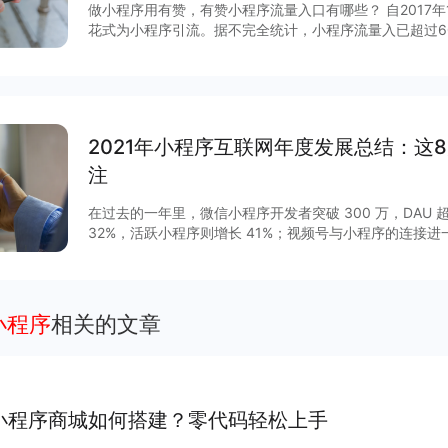
做小程序用有赞，有赞小程序流量入口有哪些？ 自2017
花式为小程序引流。据不完全统计，小程序流量入已超过6
说，哪些流量入口最有价值？有赞根据后台数据和商家反馈
序入口，文末时64个小程序入回清单。
2021年小程序互联网年度发展总结：这
注
在过去的一年里，微信小程序开发者突破 300 万，DAU 超
32%，活跃小程序则增长 41%；视频号与小程序的连接
GMV增长 15 倍，客单价超过 200 元，小程序与视频号
程序作为移动互联网的重要新基建之一正在焕发新的活力。2
列调整揭开了其作为独立生态发展的新篇章，小程序与公
通，扩展“闭环思维“至“节点思维”，营销场景和营销方法
架小程序
相关的文章
度等互联网平台加速扩建生态能力，小程序成为互联网商
大平台积极推陈出新，从技术防护、性能提升、营销场景
项升级，助力商家数字化运营、降本增效。
小程序商城如何搭建？零代码轻松上手