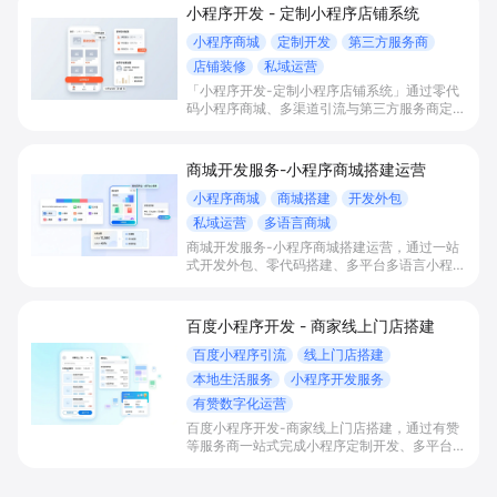
小程序开发 - 定制小程序店铺系统
小程序商城
定制开发
第三方服务商
店铺装修
私域运营
「小程序开发-定制小程序店铺系统」通过零代
码小程序商城、多渠道引流与第三方服务商定制
开发，帮助电商零售、连锁品牌、本地生活门店
快速搭建品牌小程序店铺，打造丰富营销与会员
私域运营场景，提升获客与复购，实现线上生意
商城开发服务-小程序商城搭建运营
增长。
小程序商城
商城搭建
开发外包
私域运营
多语言商城
商城开发服务-小程序商城搭建运营，通过一站
式开发外包、零代码搭建、多平台多语言小程序
和会员私域运营工具，帮助缺乏技术能力的商家
快速上线小程序商城，承接多渠道与境外客流，
实现低成本获客、提升复购与业绩增长。
百度小程序开发 - 商家线上门店搭建
百度小程序引流
线上门店搭建
本地生活服务
小程序开发服务
有赞数字化运营
百度小程序开发-商家线上门店搭建，通过有赞
等服务商一站式完成小程序定制开发、多平台联
动与数字化运营，帮助本地生活与零售门店承接
百度搜索/地图等精准流量，实现低成本获客、