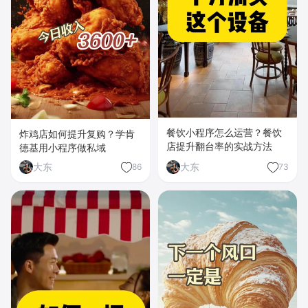
餐饮小程序怎么运营？餐饮
炸鸡店如何提升复购？学肯
店提升翻台率的实战方法
德基用小程序做私域
大东
大东
86
73