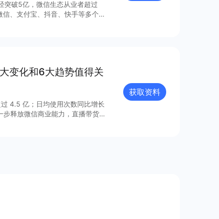
已经突破5亿，微信生态从业者超过
1微信、支付宝、抖音、快手等多个平
层结构，包括品牌自营、购物平台、
元、营销多元和服务多元的生态能
参与行业创新。 更多细节和内容可查看完整报告获取更多信息～
8大变化和6大趋势值得关
获取资料
过 4.5 亿；日均使用次数同比增长
进一步释放微信商业能力，直播带货
的连接已经塑造出新的增长空间。 小
021 年微信小程序内外链接的系
众号、视频号、企业微信的互联互
由此迸发更多灵感与创新；支付宝、百
业的重要阵地；在生态建设方面，各
、合规监管、售后服务等方面提供多