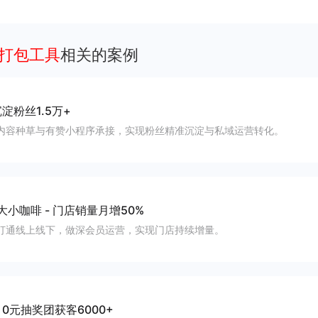
流，实现低成本获客、提升复购与业绩增长
序打包工具
相关的案例
淀粉丝1.5万+
内容种草与有赞小程序承接，实现粉丝精准沉淀与私域运营转化。
大小咖啡
-
门店销量月增50%
打通线上线下，做深会员运营，实现门店持续增量。
-
0元抽奖团获客6000+