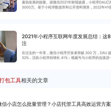
蓬勃发展的能量。据微信2021年财报披露，小程序DAU
3000万。基于小程序数据库和公开资料测算，2022年H
台小程序数量超过750万，日活超过7.8亿。 那么，小程序下半年会有怎样的变化？跟随平台
生态建设脚步，小程序互联网将呈现多重定位与复杂的图
平台官方小程序在内形成圈层结构，赋予企业商家流量多
力。 在小程序领域方向上，线下零售将继续保持高速增长，教育、生活服务、工具、大健康赛
道活力强劲，期待更多力量
2021年小程序互联网年度发展总结：这
注
在过去的一年里，微信小程序开发者突破 300 万，DAU 超
32%，活跃小程序则增长 41%；视频号与小程序的连接
GMV增长 15 倍，客单价超过 200 元，小程序与视频号
程序作为移动互联网的重要新基建之一正在焕发新的活力。2
列调整揭开了其作为独立生态发展的新篇章，小程序与公
通，扩展“闭环思维“至“节点思维”，营销场景和营销方法
序打包工具
相关的文章
度等互联网平台加速扩建生态能力，小程序成为互联网商
大平台积极推陈出新，从技术防护、性能提升、营销场景
项升级，助力商家数字化运营、降本增效。
微信小店怎么批量管理？小店托管工具高效运营方案