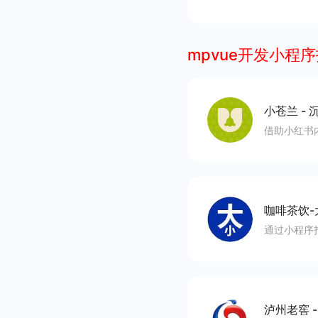
mpvue开发小程
小苍兰
-
沉
借助小红书
咖啡茶饮-
通过小程序
泸州老窖