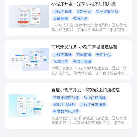
小程序开发 - 定制小程序店铺系统
小程序商城
定制开发
第三方服务商
店铺装修
私域运营
「小程序开发-定制小程序店铺系统」通过零代
码小程序商城、多渠道引流与第三方服务商定制
开发，帮助电商零售、连锁品牌、本地生活门店
快速搭建品牌小程序店铺，打造丰富营销与会员
私域运营场景，提升获客与复购，实现线上生意
商城开发服务-小程序商城搭建运营
增长。
小程序商城
商城搭建
开发外包
私域运营
多语言商城
商城开发服务-小程序商城搭建运营，通过一站
式开发外包、零代码搭建、多平台多语言小程序
和会员私域运营工具，帮助缺乏技术能力的商家
快速上线小程序商城，承接多渠道与境外客流，
实现低成本获客、提升复购与业绩增长。
百度小程序开发 - 商家线上门店搭建
百度小程序引流
线上门店搭建
本地生活服务
小程序开发服务
有赞数字化运营
百度小程序开发-商家线上门店搭建，通过有赞
等服务商一站式完成小程序定制开发、多平台联
动与数字化运营，帮助本地生活与零售门店承接
百度搜索/地图等精准流量，实现低成本获客、