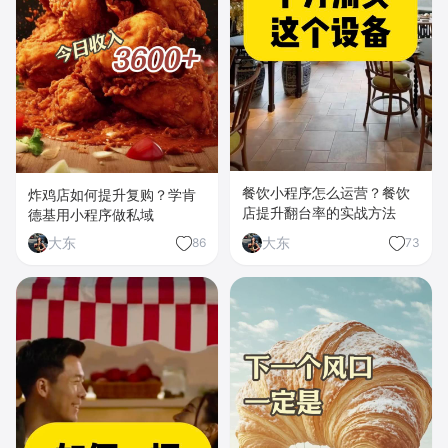
餐饮小程序怎么运营？餐饮
炸鸡店如何提升复购？学肯
店提升翻台率的实战方法
德基用小程序做私域
大东
大东
86
73