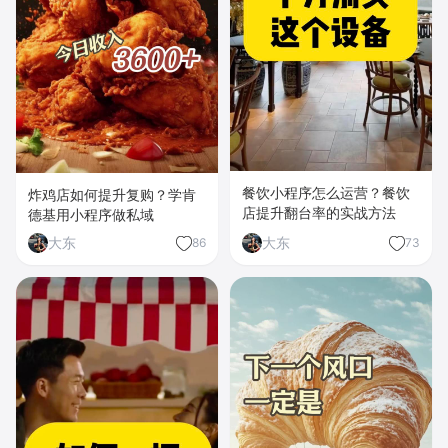
餐饮小程序怎么运营？餐饮
炸鸡店如何提升复购？学肯
店提升翻台率的实战方法
德基用小程序做私域
大东
大东
86
73