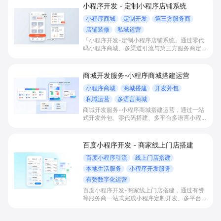
小程序开发 - 定制小程序店铺系统
小程序商城
定制开发
第三方服务商
店铺装修
私域运营
「小程序开发-定制小程序店铺系统」通过零代
码小程序商城、多渠道引流与第三方服务商定制
开发，帮助电商零售、连锁品牌、本地生活门店
快速搭建品牌小程序店铺，打造丰富营销与会员
私域运营场景，提升获客与复购，实现线上生意
商城开发服务-小程序商城搭建运营
增长。
小程序商城
商城搭建
开发外包
私域运营
多语言商城
商城开发服务-小程序商城搭建运营，通过一站
式开发外包、零代码搭建、多平台多语言小程序
和会员私域运营工具，帮助缺乏技术能力的商家
快速上线小程序商城，承接多渠道与境外客流，
实现低成本获客、提升复购与业绩增长。
百度小程序开发 - 商家线上门店搭建
百度小程序引流
线上门店搭建
本地生活服务
小程序开发服务
有赞数字化运营
百度小程序开发-商家线上门店搭建，通过有赞
等服务商一站式完成小程序定制开发、多平台联
动与数字化运营，帮助本地生活与零售门店承接
百度搜索/地图等精准流量，实现低成本获客、