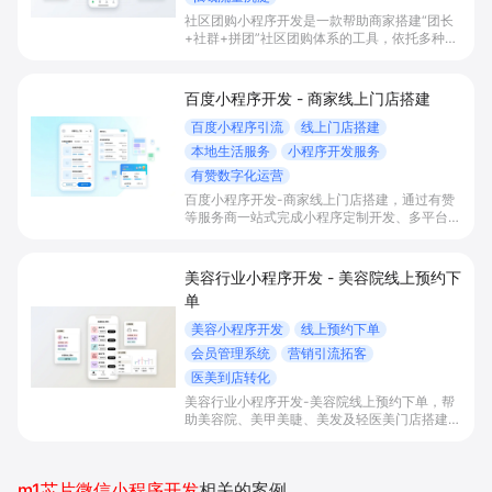
社区团购小程序开发是一款帮助商家搭建“团长
+社群+拼团”社区团购体系的工具，依托多种拼
团玩法和微信社群运营，实现拼团下单拉新获
客、提升客单与复购，并统一沉淀多渠道私域会
员。
百度小程序开发 - 商家线上门店搭建
百度小程序引流
线上门店搭建
本地生活服务
小程序开发服务
有赞数字化运营
百度小程序开发-商家线上门店搭建，通过有赞
等服务商一站式完成小程序定制开发、多平台联
动与数字化运营，帮助本地生活与零售门店承接
百度搜索/地图等精准流量，实现低成本获客、
提升到店与下单转化。
美容行业小程序开发 - 美容院线上预约下
单
美容小程序开发
线上预约下单
会员管理系统
营销引流拓客
医美到店转化
美容行业小程序开发-美容院线上预约下单，帮
助美容院、美甲美睫、美发及轻医美门店搭建线
上预约下单、会员与次数管理、员工排班与多门
店数据化运营的一体化小程序系统，实现低成本
引流拓客、提升到店转化和复购。
m1芯片微信小程序开发
相关的案例