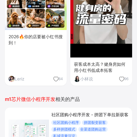
2026🔥你的店要被小红书搜
到！
获客成本太高？健身房如何
用小红书低成本拓客
Leriz
小林说
84
96
m1芯片微信小程序开发
相关的产品
社区团购小程序开发 - 拼团下单拉新获客
社区团购小程序
拼团裂变获客
多样拼团模式
全渠道团购运营
私域流量沉淀