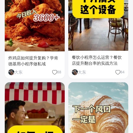
餐饮小程序怎么运营？餐饮
炸鸡店如何提升复购？学肯
店提升翻台率的实战方法
德基用小程序做私域
大东
大东
88
84