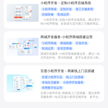
小程序开发 - 定制小程序店铺系统
小程序商城
定制开发
第三方服务商
店铺装修
私域运营
「小程序开发-定制小程序店铺系统」通过零代
码小程序商城、多渠道引流与第三方服务商定制
开发，帮助电商零售、连锁品牌、本地生活门店
快速搭建品牌小程序店铺，打造丰富营销与会员
私域运营场景，提升获客与复购，实现线上生意
商城开发服务-小程序商城搭建运营
增长。
小程序商城
商城搭建
开发外包
私域运营
多语言商城
商城开发服务-小程序商城搭建运营，通过一站
式开发外包、零代码搭建、多平台多语言小程序
和会员私域运营工具，帮助缺乏技术能力的商家
快速上线小程序商城，承接多渠道与境外客流，
实现低成本获客、提升复购与业绩增长。
百度小程序开发 - 商家线上门店搭建
百度小程序引流
线上门店搭建
本地生活服务
小程序开发服务
有赞数字化运营
百度小程序开发-商家线上门店搭建，通过有赞
等服务商一站式完成小程序定制开发、多平台联
动与数字化运营，帮助本地生活与零售门店承接
百度搜索/地图等精准流量，实现低成本获客、