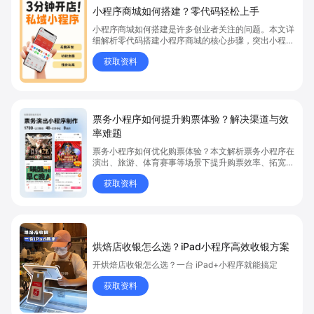
小程序商城如何搭建？零代码轻松上手
小程序商城如何搭建是许多创业者关注的问题。本文详
细解析零代码搭建小程序商城的核心步骤，突出小程序
商城、商城搭建与零代码开店优势，帮助你轻松实现商
获取资料
品上架、全渠道销售及高效会员运营，快速开启线上卖
货新模式。点击获取详细操作指南！
票务小程序如何提升购票体验？解决渠道与效
率难题
票务小程序如何优化购票体验？本文解析票务小程序在
演出、旅游、体育赛事等场景下提升购票效率、拓宽销
售渠道、实现会员精准营销的具体方式。关键词包括
获取资料
“票务小程序”、“购票体验”、“购票效率”。
烘焙店收银怎么选？iPad小程序高效收银方案
开烘焙店收银怎么选？一台 iPad+小程序就能搞定
获取资料