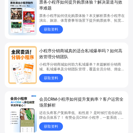
票务小程序如何提升购票体验？解决渠道与效
率难题
票务小程序如何优化购票体验？本文解析票务小程序在
演出、旅游、体育赛事等场景下提升购票效率、拓宽销
售渠道、实现会员精准营销的具体方式。关键词包括
获取资料
“票务小程序”、“购票体验”、“购票效率”。
小程序分销商城真的适合私域爆单吗？如何高
效管理分销团队
小程序分销商城如何助力私域爆单？本篇解析分销商
城、私域爆单及分销团队管理，覆盖全员分销、佣金结
算、企微绑定等场景，帮助品牌和商家高效管理分销团
获取资料
队，实现分销业绩持续增长。立即了解分销商城核心功
能，点击获取私域运营新思路。
会员CRM小程序如何提升复购率？客户运营全
场景解析
还在头疼客户复购率低、粘性差？ 是时候打造你的品
牌会员体系了！ 有赞会员CRM 小程序，一套系统，6
大能力，客户运营全覆盖
获取资料