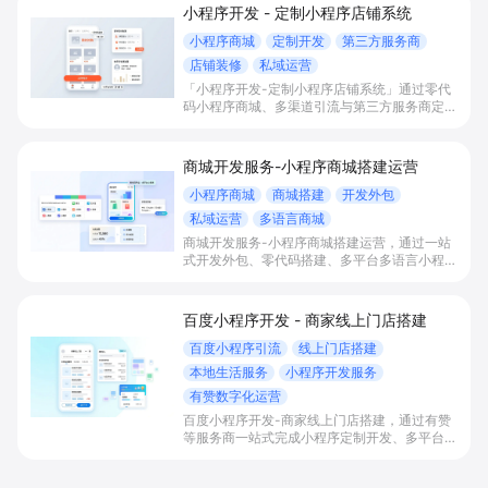
小程序开发 - 定制小程序店铺系统
小程序商城
定制开发
第三方服务商
店铺装修
私域运营
「小程序开发-定制小程序店铺系统」通过零代
码小程序商城、多渠道引流与第三方服务商定制
开发，帮助电商零售、连锁品牌、本地生活门店
快速搭建品牌小程序店铺，打造丰富营销与会员
私域运营场景，提升获客与复购，实现线上生意
商城开发服务-小程序商城搭建运营
增长。
小程序商城
商城搭建
开发外包
私域运营
多语言商城
商城开发服务-小程序商城搭建运营，通过一站
式开发外包、零代码搭建、多平台多语言小程序
和会员私域运营工具，帮助缺乏技术能力的商家
快速上线小程序商城，承接多渠道与境外客流，
实现低成本获客、提升复购与业绩增长。
百度小程序开发 - 商家线上门店搭建
百度小程序引流
线上门店搭建
本地生活服务
小程序开发服务
有赞数字化运营
百度小程序开发-商家线上门店搭建，通过有赞
等服务商一站式完成小程序定制开发、多平台联
动与数字化运营，帮助本地生活与零售门店承接
百度搜索/地图等精准流量，实现低成本获客、