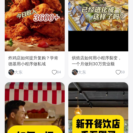
炸鸡店如何提升复购？学肯
烘焙店如何用小程序裂变，
德基用小程序做私域
一个月做到30万营业额
大东
大东
84
59