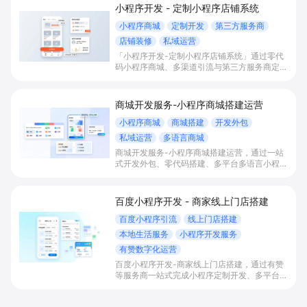
小程序开发 - 定制小程序店铺系统
小程序商城
定制开发
第三方服务商
店铺装修
私域运营
「小程序开发-定制小程序店铺系统」通过零代
码小程序商城、多渠道引流与第三方服务商定制
开发，帮助电商零售、连锁品牌、本地生活门店
快速搭建品牌小程序店铺，打造丰富营销与会员
私域运营场景，提升获客与复购，实现线上生意
商城开发服务-小程序商城搭建运营
增长。
小程序商城
商城搭建
开发外包
私域运营
多语言商城
商城开发服务-小程序商城搭建运营，通过一站
式开发外包、零代码搭建、多平台多语言小程序
和会员私域运营工具，帮助缺乏技术能力的商家
快速上线小程序商城，承接多渠道与境外客流，
实现低成本获客、提升复购与业绩增长。
百度小程序开发 - 商家线上门店搭建
百度小程序引流
线上门店搭建
本地生活服务
小程序开发服务
有赞数字化运营
百度小程序开发-商家线上门店搭建，通过有赞
等服务商一站式完成小程序定制开发、多平台联
动与数字化运营，帮助本地生活与零售门店承接
百度搜索/地图等精准流量，实现低成本获客、