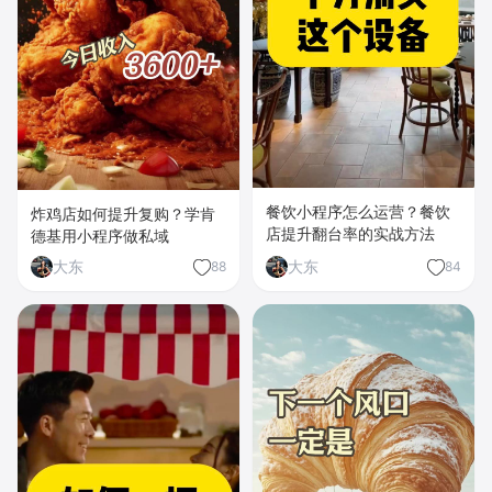
餐饮小程序怎么运营？餐饮
炸鸡店如何提升复购？学肯
店提升翻台率的实战方法
德基用小程序做私域
大东
大东
88
84