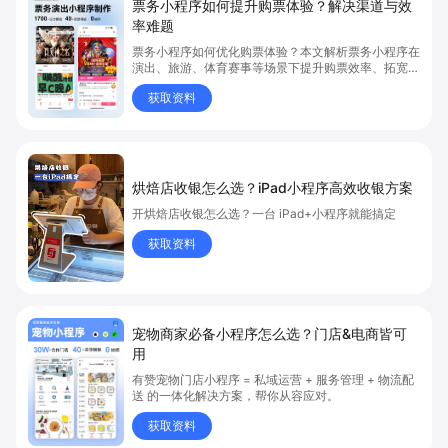
票务小程序如何提升购票体验？解决渠道与效
率难题
票务小程序如何优化购票体验？本文解析票务小程序在
演出、旅游、体育赛事等场景下提升购票效率、拓宽销
售渠道、实现会员精准营销的具体方式。关键词包括
获取资料
“票务小程序”、“购票体验”、“购票效率”。
烘焙店收银怎么选？iPad小程序高效收银方案
开烘焙店收银怎么选？一台 iPad+小程序就能搞定
获取资料
宠物商家必备小程序怎么选？门店&电商皆可
用
有赞宠物门店小程序 = 私域运营 + 服务管理 + 物流配
送 的一体化解决方案，帮你从容应对。
获取资料