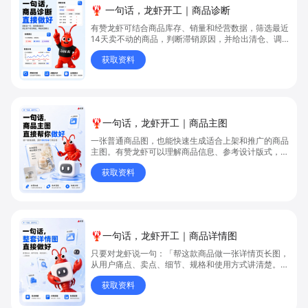
🦞 一句话，龙虾开工｜商品诊断
有赞龙虾可结合商品库存、销量和经营数据，筛选最近
14天卖不动的商品，判断滞销原因，并给出清仓、调
整陈列或继续观察的建议，帮助商家提升商品动销和库
获取资料
存管理效率。
🦞一句话，龙虾开工｜商品主图
一张普通商品图，也能快速生成适合上架和推广的商品
主图。有赞龙虾可以理解商品信息、参考设计版式，完
成主体提取、场景构图、卖点呈现和海报生成，让内
获取资料
容、设计与运营协同开工。
🦞一句话，龙虾开工｜商品详情图
只要对龙虾说一句：「帮这款商品做一张详情页长图，
从用户痛点、卖点、细节、规格和使用方式讲清楚。」
它会结合商品信息，直接完成： ✅ 用户痛点梳理 ✅
获取资料
核心卖点提炼 ✅ 产品细节展示 ✅ 规格信息整理 ✅
使用场景延展 ✅ 整套详情图排版