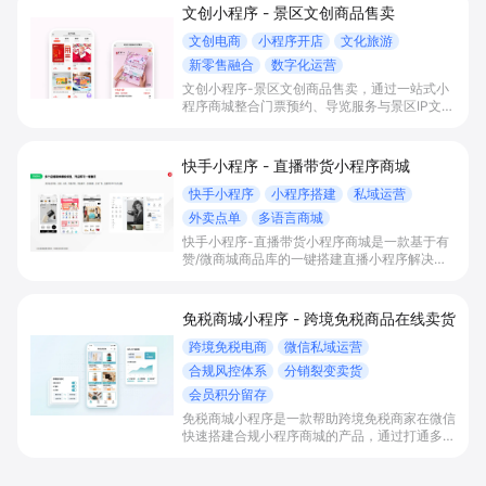
文创小程序 - 景区文创商品售卖
文创电商
小程序开店
文化旅游
新零售融合
数字化运营
文创小程序-景区文创商品售卖，通过一站式小
程序商城整合门票预约、导览服务与景区IP文创
电商，帮助景区低成本实现文创新零售、沉淀微
信私域游客资产并提升客单价与复购率。
快手小程序 - 直播带货小程序商城
快手小程序
小程序搭建
私域运营
外卖点单
多语言商城
快手小程序-直播带货小程序商城是一款基于有
赞/微商城商品库的一键搭建直播小程序解决方
案，通过打通快手直播间商品挂载、会员储值、
多语言店铺与数据运营，帮助电商与到店商家缩
短下单路径、沉淀私域会员并提升转化与复购。
免税商城小程序 - 跨境免税商品在线卖货
跨境免税电商
微信私域运营
合规风控体系
分销裂变卖货
会员积分留存
免税商城小程序是一款帮助跨境免税商家在微信
快速搭建合规小程序商城的产品，通过打通多种
跨境履约模式、会员积分和分销裂变玩法，实现
跨境合规风控、激活私域用户与提升免税商品销