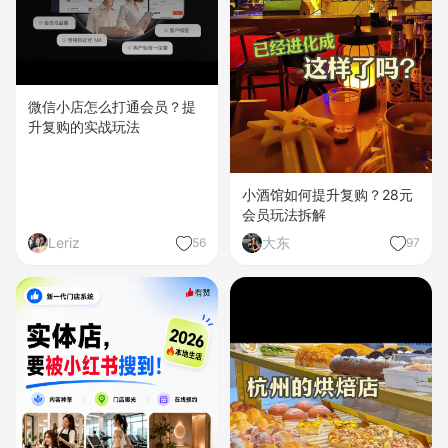
微信小店怎么打通会员？提
升复购的实战玩法
小酒馆如何提升复购？28元
会员玩法拆解
Leriz
大东
56
97