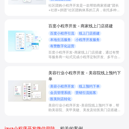
社区团购小程序开发是一款帮助商家搭建“团长
+社群+拼团”社区团购体系的工具，依托多种拼
团玩法和微信社群运营，实现拼团下单拉新获
客、提升客单与复购，并统一沉淀多渠道私域会
员。
百度小程序开发 - 商家线上门店搭建
百度小程序引流
线上门店搭建
本地生活服务
小程序开发服务
有赞数字化运营
百度小程序开发-商家线上门店搭建，通过有赞
等服务商一站式完成小程序定制开发、多平台联
动与数字化运营，帮助本地生活与零售门店承接
百度搜索/地图等精准流量，实现低成本获客、
提升到店与下单转化。
美容行业小程序开发 - 美容院线上预约下
单
美容小程序开发
线上预约下单
会员管理系统
营销引流拓客
医美到店转化
美容行业小程序开发-美容院线上预约下单，帮
助美容院、美甲美睫、美发及轻医美门店搭建线
上预约下单、会员与次数管理、员工排班与多门
店数据化运营的一体化小程序系统，实现低成本
引流拓客、提升到店转化和复购。
java小程序开发微信登陆授权
相关的案例