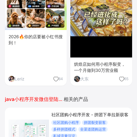
2026🔥你的店要被小红书搜
到！
烘焙店如何用小程序裂变，
一个月做到30万营业额
Leriz
大东
84
65
java小程序开发微信登陆授权
相关的产品
社区团购小程序开发 - 拼团下单拉新获客
社区团购小程序
拼团裂变获客
多样拼团模式
全渠道团购运营
私域流量沉淀