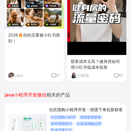
2026🔥你的店要被小红书搜
到！
获客成本太高？健身房如何
用小红书低成本拓客
Leriz
小林说
67
66
java小程序开发微信
相关的产品
社区团购小程序开发 - 拼团下单拉新获客
社区团购小程序
拼团裂变获客
多样拼团模式
全渠道团购运营
私域流量沉淀