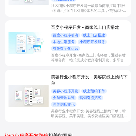
社区团购小程序开发是一款帮助商家搭建“团长
+社群+拼团”社区团购体系的工具，依托多种拼
团玩法和微信社群运营，实现拼团下单拉新获
客、提升客单与复购，并统一沉淀多渠道私域会
员。
百度小程序开发 - 商家线上门店搭建
百度小程序引流
线上门店搭建
本地生活服务
小程序开发服务
有赞数字化运营
百度小程序开发-商家线上门店搭建，通过有赞
等服务商一站式完成小程序定制开发、多平台联
动与数字化运营，帮助本地生活与零售门店承接
百度搜索/地图等精准流量，实现低成本获客、
提升到店与下单转化。
美容行业小程序开发 - 美容院线上预约下
单
美容小程序开发
线上预约下单
会员管理系统
营销引流拓客
医美到店转化
美容行业小程序开发-美容院线上预约下单，帮
助美容院、美甲美睫、美发及轻医美门店搭建线
上预约下单、会员与次数管理、员工排班与多门
店数据化运营的一体化小程序系统，实现低成本
引流拓客、提升到店转化和复购。
java小程序开发微信
相关的案例