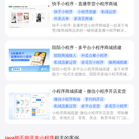
快手小程序 - 直播带货小程序商城
快手小程序
小程序搭建
私域运营
外卖点单
多语言商城
快手小程序-直播带货小程序商城是一款基于有
赞/微商城商品库的一键搭建直播小程序解决方
案，通过打通快手直播间商品挂载、会员储值、
多语言店铺与数据运营，帮助电商与到店商家缩
短下单路径、沉淀私域会员并提升转化与复购。
陌陌小程序 - 多平台小程序商城搭建
陌陌商城接入
外卖点餐小程序
私域流量运营
多语言小程序
微商城搭建
陌陌小程序-多平台小程序商城搭建，基于有赞
能力一站式生成微信、陌陌等多端小程序商城，
满足直播电商、外卖点餐和多语言会员运营等场
景，帮助商家降低抽佣与获客成本，实现销量和
复购增长。
小程序商城搭建 - 微信小程序开店卖货
微信小程序商城
零代码开店
私域流量运营
多平台卖货
多语言小程序
小程序商城搭建-微信小程序开店卖货，帮助餐
饮、本地生活、零售、美业、教育等线下门店及
品牌商家零代码快速上线微信小程序、多平台同
步卖货，并通过多语言、多营销工具与私域运营
沉淀自有流量、提升成交与复购。
java能不能开发小程序
相关的案例