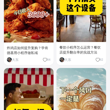
餐饮小程序怎么运营？餐饮
炸鸡店如何提升复购？学肯
店提升翻台率的实战方法
德基用小程序做私域
大东
大东
84
62