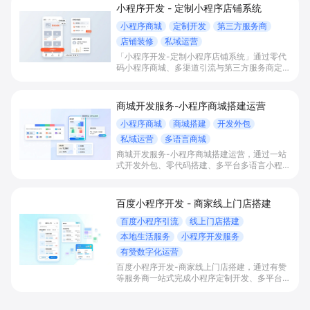
小程序开发 - 定制小程序店铺系统
小程序商城
定制开发
第三方服务商
店铺装修
私域运营
「小程序开发-定制小程序店铺系统」通过零代
码小程序商城、多渠道引流与第三方服务商定制
开发，帮助电商零售、连锁品牌、本地生活门店
快速搭建品牌小程序店铺，打造丰富营销与会员
私域运营场景，提升获客与复购，实现线上生意
商城开发服务-小程序商城搭建运营
增长。
小程序商城
商城搭建
开发外包
私域运营
多语言商城
商城开发服务-小程序商城搭建运营，通过一站
式开发外包、零代码搭建、多平台多语言小程序
和会员私域运营工具，帮助缺乏技术能力的商家
快速上线小程序商城，承接多渠道与境外客流，
实现低成本获客、提升复购与业绩增长。
百度小程序开发 - 商家线上门店搭建
百度小程序引流
线上门店搭建
本地生活服务
小程序开发服务
有赞数字化运营
百度小程序开发-商家线上门店搭建，通过有赞
等服务商一站式完成小程序定制开发、多平台联
动与数字化运营，帮助本地生活与零售门店承接
百度搜索/地图等精准流量，实现低成本获客、