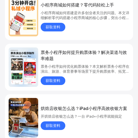
小程序商城如何搭建？零代码轻松上手
小程序商城如何搭建是许多创业者关注的问题。本文详
细解析零代码搭建小程序商城的核心步骤，突出小程序
商城、商城搭建与零代码开店优势，帮助你轻松实现商
获取资料
品上架、全渠道销售及高效会员运营，快速开启线上卖
货新模式。点击获取详细操作指南！
票务小程序如何提升购票体验？解决渠道与效
率难题
票务小程序如何优化购票体验？本文解析票务小程序在
演出、旅游、体育赛事等场景下提升购票效率、拓宽销
售渠道、实现会员精准营销的具体方式。关键词包括
获取资料
“票务小程序”、“购票体验”、“购票效率”。
烘焙店收银怎么选？iPad小程序高效收银方案
开烘焙店收银怎么选？一台 iPad+小程序就能搞定
获取资料