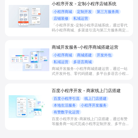
小程序开发 - 定制小程序店铺系统
小程序商城
定制开发
第三方服务商
店铺装修
私域运营
「小程序开发-定制小程序店铺系统」通过零代
码小程序商城、多渠道引流与第三方服务商定制
开发，帮助电商零售、连锁品牌、本地生活门店
快速搭建品牌小程序店铺，打造丰富营销与会员
私域运营场景，提升获客与复购，实现线上生意
商城开发服务-小程序商城搭建运营
增长。
小程序商城
商城搭建
开发外包
私域运营
多语言商城
商城开发服务-小程序商城搭建运营，通过一站
式开发外包、零代码搭建、多平台多语言小程序
和会员私域运营工具，帮助缺乏技术能力的商家
快速上线小程序商城，承接多渠道与境外客流，
实现低成本获客、提升复购与业绩增长。
百度小程序开发 - 商家线上门店搭建
百度小程序引流
线上门店搭建
本地生活服务
小程序开发服务
有赞数字化运营
百度小程序开发-商家线上门店搭建，通过有赞
等服务商一站式完成小程序定制开发、多平台联
动与数字化运营，帮助本地生活与零售门店承接
百度搜索/地图等精准流量，实现低成本获客、