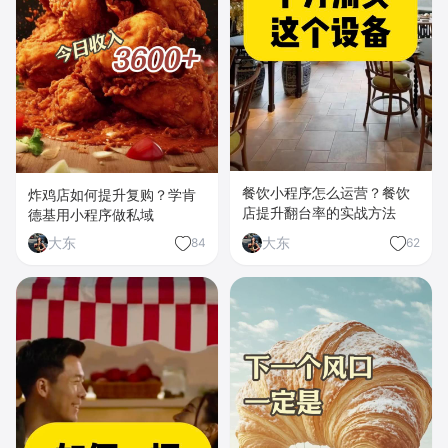
餐饮小程序怎么运营？餐饮
炸鸡店如何提升复购？学肯
店提升翻台率的实战方法
德基用小程序做私域
大东
大东
84
62