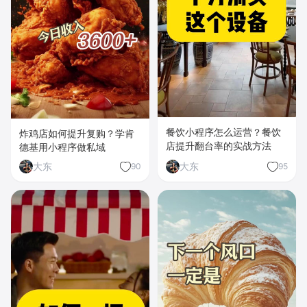
餐饮小程序怎么运营？餐饮
炸鸡店如何提升复购？学肯
店提升翻台率的实战方法
德基用小程序做私域
大东
大东
90
95