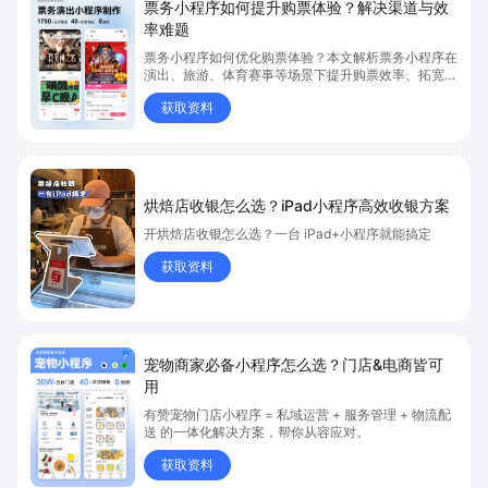
票务小程序如何提升购票体验？解决渠道与效
率难题
票务小程序如何优化购票体验？本文解析票务小程序在
演出、旅游、体育赛事等场景下提升购票效率、拓宽销
售渠道、实现会员精准营销的具体方式。关键词包括
获取资料
“票务小程序”、“购票体验”、“购票效率”。
烘焙店收银怎么选？iPad小程序高效收银方案
开烘焙店收银怎么选？一台 iPad+小程序就能搞定
获取资料
宠物商家必备小程序怎么选？门店&电商皆可
用
有赞宠物门店小程序 = 私域运营 + 服务管理 + 物流配
送 的一体化解决方案，帮你从容应对。
获取资料