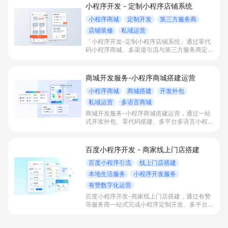
小程序开发 - 定制小程序店铺系统
小程序商城
定制开发
第三方服务商
店铺装修
私域运营
「小程序开发-定制小程序店铺系统」通过零代
码小程序商城、多渠道引流与第三方服务商定制
开发，帮助电商零售、连锁品牌、本地生活门店
快速搭建品牌小程序店铺，打造丰富营销与会员
私域运营场景，提升获客与复购，实现线上生意
商城开发服务-小程序商城搭建运营
增长。
小程序商城
商城搭建
开发外包
私域运营
多语言商城
商城开发服务-小程序商城搭建运营，通过一站
式开发外包、零代码搭建、多平台多语言小程序
和会员私域运营工具，帮助缺乏技术能力的商家
快速上线小程序商城，承接多渠道与境外客流，
实现低成本获客、提升复购与业绩增长。
百度小程序开发 - 商家线上门店搭建
百度小程序引流
线上门店搭建
本地生活服务
小程序开发服务
有赞数字化运营
百度小程序开发-商家线上门店搭建，通过有赞
等服务商一站式完成小程序定制开发、多平台联
动与数字化运营，帮助本地生活与零售门店承接
百度搜索/地图等精准流量，实现低成本获客、