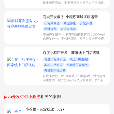
码小程序商城、多渠道引流与第三方服务商定制
开发，帮助电商零售、连锁品牌、本地生活门店
快速搭建品牌小程序店铺，打造丰富营销与会员
私域运营场景，提升获客与复购，实现线上生意
商城开发服务-小程序商城搭建运营
增长。
小程序商城
商城搭建
开发外包
私域运营
多语言商城
商城开发服务-小程序商城搭建运营，通过一站
式开发外包、零代码搭建、多平台多语言小程序
和会员私域运营工具，帮助缺乏技术能力的商家
快速上线小程序商城，承接多渠道与境外客流，
实现低成本获客、提升复购与业绩增长。
百度小程序开发 - 商家线上门店搭建
百度小程序引流
线上门店搭建
本地生活服务
小程序开发服务
有赞数字化运营
百度小程序开发-商家线上门店搭建，通过有赞
等服务商一站式完成小程序定制开发、多平台联
动与数字化运营，帮助本地生活与零售门店承接
百度搜索/地图等精准流量，实现低成本获客、
提升到店与下单转化。
java开发钉钉小程序
相关的案例
小苍兰
-
沉淀粉丝1.5万+