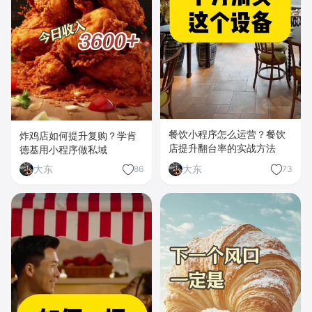
餐饮小程序怎么运营？餐饮
炸鸡店如何提升复购？学肯
店提升翻台率的实战方法
德基用小程序做私域
大东
大东
86
73