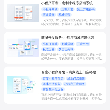
小程序开发 - 定制小程序店铺系统
小程序商城
定制开发
第三方服务商
店铺装修
私域运营
「小程序开发-定制小程序店铺系统」通过零代
码小程序商城、多渠道引流与第三方服务商定制
开发，帮助电商零售、连锁品牌、本地生活门店
快速搭建品牌小程序店铺，打造丰富营销与会员
私域运营场景，提升获客与复购，实现线上生意
商城开发服务-小程序商城搭建运营
增长。
小程序商城
商城搭建
开发外包
私域运营
多语言商城
商城开发服务-小程序商城搭建运营，通过一站
式开发外包、零代码搭建、多平台多语言小程序
和会员私域运营工具，帮助缺乏技术能力的商家
快速上线小程序商城，承接多渠道与境外客流，
实现低成本获客、提升复购与业绩增长。
百度小程序开发 - 商家线上门店搭建
百度小程序引流
线上门店搭建
本地生活服务
小程序开发服务
有赞数字化运营
百度小程序开发-商家线上门店搭建，通过有赞
等服务商一站式完成小程序定制开发、多平台联
动与数字化运营，帮助本地生活与零售门店承接
百度搜索/地图等精准流量，实现低成本获客、