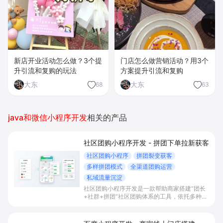
新店开业活动怎么做？3个提
门店怎么做营销活动？用3个
升引流和复购的玩法
方案提升引流和复购
大东
大东
68
63
java和微信小程序开发
相关的产品
社区团购小程序开发 - 拼团下单拉新获客
社区团购小程序
拼团裂变获客
多样拼团模式
全渠道团购运营
私域流量沉淀
社区团购小程序开发是一款帮助商家搭建“团长
+社群+拼团”社区团购体系的工具，依托多种拼
团玩法和微信社群运营，实现拼团下单拉新获
客、提升客单与复购，并统一沉淀多渠道私域会
员。