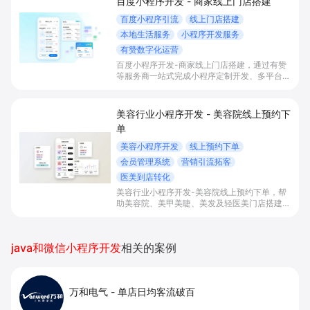
百度小程序开发 - 商家线上门店搭建
百度小程序引流
线上门店搭建
本地生活服务
小程序开发服务
有赞数字化运营
百度小程序开发-商家线上门店搭建，通过有赞
等服务商一站式完成小程序定制开发、多平台联
动与数字化运营，帮助本地生活与零售门店承接
百度搜索/地图等精准流量，实现低成本获客、
提升到店与下单转化。
美容行业小程序开发 - 美容院线上预约下
单
美容小程序开发
线上预约下单
会员管理系统
营销引流拓客
医美到店转化
美容行业小程序开发-美容院线上预约下单，帮
助美容院、美甲美睫、美发及轻医美门店搭建线
上预约下单、会员与次数管理、员工排班与多门
店数据化运营的一体化小程序系统，实现低成本
引流拓客、提升到店转化和复购。
java和微信小程序开发
相关的案例
万和电气
-
单店日均客流破百