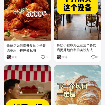
餐饮小程序怎么运营？餐饮
炸鸡店如何提升复购？学肯
店提升翻台率的实战方法
德基用小程序做私域
大东
大东
90
95