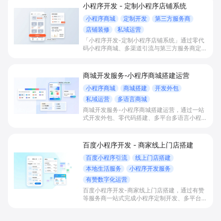
小程序开发 - 定制小程序店铺系统
小程序商城
定制开发
第三方服务商
店铺装修
私域运营
「小程序开发-定制小程序店铺系统」通过零代
码小程序商城、多渠道引流与第三方服务商定制
开发，帮助电商零售、连锁品牌、本地生活门店
快速搭建品牌小程序店铺，打造丰富营销与会员
私域运营场景，提升获客与复购，实现线上生意
商城开发服务-小程序商城搭建运营
增长。
小程序商城
商城搭建
开发外包
私域运营
多语言商城
商城开发服务-小程序商城搭建运营，通过一站
式开发外包、零代码搭建、多平台多语言小程序
和会员私域运营工具，帮助缺乏技术能力的商家
快速上线小程序商城，承接多渠道与境外客流，
实现低成本获客、提升复购与业绩增长。
百度小程序开发 - 商家线上门店搭建
百度小程序引流
线上门店搭建
本地生活服务
小程序开发服务
有赞数字化运营
百度小程序开发-商家线上门店搭建，通过有赞
等服务商一站式完成小程序定制开发、多平台联
动与数字化运营，帮助本地生活与零售门店承接
百度搜索/地图等精准流量，实现低成本获客、