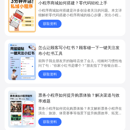
小程序商城如何搭建？零代码轻松上手
小程序商城如何搭建是许多创业者关注的问题。本文详
细解析零代码搭建小程序商城的核心步骤，突出小程序
商城、商城搭建与零代码开店优势，帮助你轻松实现商
获取资料
品上架、全渠道销售及高效会员运营，快速开启线上卖
货新模式。点击获取详细操作指南！
怎么让顾客写小红书？顾客碰一下一键关注发
布小红书工具
前阵子我去朋友开的咖啡店坐了会儿，结账时习惯性地
问了句：“你家小红书是哪个？”朋友指了下收银台前的
一个小卡片说：“碰一下就行了。” 我把手机轻轻一贴
获取资料
——跳转、加载、小红书打开、主页呈现，一气呵成。
票务小程序如何提升购票体验？解决渠道与效
率难题
票务小程序如何优化购票体验？本文解析票务小程序在
演出、旅游、体育赛事等场景下提升购票效率、拓宽销
售渠道、实现会员精准营销的具体方式。关键词包括
获取资料
“票务小程序”、“购票体验”、“购票效率”。