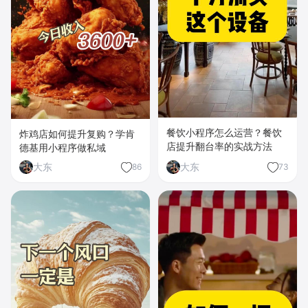
餐饮小程序怎么运营？餐饮
炸鸡店如何提升复购？学肯
店提升翻台率的实战方法
德基用小程序做私域
大东
大东
86
73