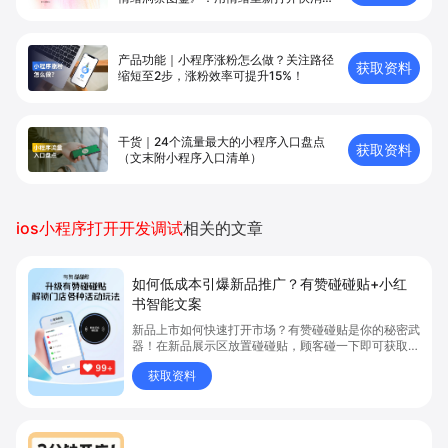
点营销
产品功能｜小程序涨粉怎么做？关注路径
获取资料
缩短至2步，涨粉效率可提升15%！
干货｜24个流量最大的小程序入口盘点
获取资料
（文末附小程序入口清单）
ios小程序打开开发调试
相关的文章
如何低成本引爆新品推广？有赞碰碰贴+小红
书智能文案
新品上市如何快速打开市场？有赞碰碰贴是你的秘密武
器！在新品展示区放置碰碰贴，顾客碰一下即可获取新
品详情，包括产品特点、使用方法等。同时，借助有赞
获取资料
加我智能生成的小红书文案，顾客能轻松分享新品体
验。