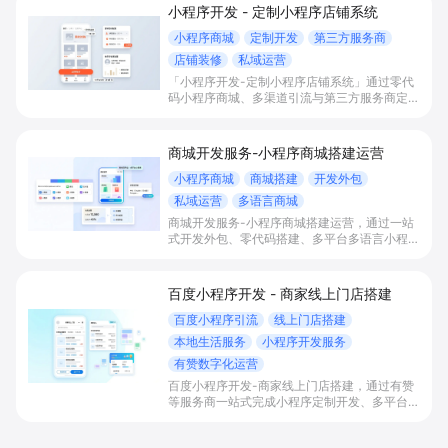
小程序开发 - 定制小程序店铺系统
小程序商城
定制开发
第三方服务商
店铺装修
私域运营
「小程序开发-定制小程序店铺系统」通过零代
码小程序商城、多渠道引流与第三方服务商定制
开发，帮助电商零售、连锁品牌、本地生活门店
快速搭建品牌小程序店铺，打造丰富营销与会员
私域运营场景，提升获客与复购，实现线上生意
商城开发服务-小程序商城搭建运营
增长。
小程序商城
商城搭建
开发外包
私域运营
多语言商城
商城开发服务-小程序商城搭建运营，通过一站
式开发外包、零代码搭建、多平台多语言小程序
和会员私域运营工具，帮助缺乏技术能力的商家
快速上线小程序商城，承接多渠道与境外客流，
实现低成本获客、提升复购与业绩增长。
百度小程序开发 - 商家线上门店搭建
百度小程序引流
线上门店搭建
本地生活服务
小程序开发服务
有赞数字化运营
百度小程序开发-商家线上门店搭建，通过有赞
等服务商一站式完成小程序定制开发、多平台联
动与数字化运营，帮助本地生活与零售门店承接
百度搜索/地图等精准流量，实现低成本获客、