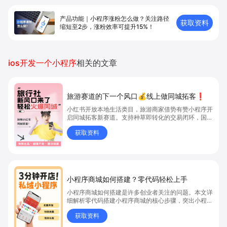
产品功能｜小程序涨粉怎么做？关注路径
获取资料
缩短至2步，涨粉效率可提升15%！
ios开发一个小程序
相关的文章
旅游赛道的下一个风口💰线上做同城拓客❗
小红书开放本地生活类目，旅游商家借势有赞小程序开
启同城拓客新赛道。支持种草即转化的交易闭环，国内
外业务多语言多币种运营，覆盖团购、到店到家全场景
获取资料
服务。通过有赞系统打通小红书、抖音等多平台，统一
管理订单与数据。结合笔记团购引流、优惠促销、会员
体系等玩法，实现精准获客；依托私域社群运营提升用
户粘性与复购率，助力旅游商家抢占流量红利。
小程序商城如何搭建？零代码轻松上手
小程序商城如何搭建是许多创业者关注的问题。本文详
细解析零代码搭建小程序商城的核心步骤，突出小程序
商城、商城搭建与零代码开店优势，帮助你轻松实现商
获取资料
品上架、全渠道销售及高效会员运营，快速开启线上卖
货新模式。点击获取详细操作指南！