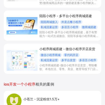
赞/微商城商品库的一键搭建直播小程序解决方
案，通过打通快手直播间商品挂载、会员储值、
多语言店铺与数据运营，帮助电商与到店商家缩
短下单路径、沉淀私域会员并提升转化与复购。
陌陌小程序 - 多平台小程序商城搭建
陌陌商城接入
外卖点餐小程序
私域流量运营
多语言小程序
微商城搭建
陌陌小程序-多平台小程序商城搭建，基于有赞
能力一站式生成微信、陌陌等多端小程序商城，
满足直播电商、外卖点餐和多语言会员运营等场
景，帮助商家降低抽佣与获客成本，实现销量和
复购增长。
小程序商城搭建 - 微信小程序开店卖货
微信小程序商城
零代码开店
私域流量运营
多平台卖货
多语言小程序
小程序商城搭建-微信小程序开店卖货，帮助餐
饮、本地生活、零售、美业、教育等线下门店及
品牌商家零代码快速上线微信小程序、多平台同
步卖货，并通过多语言、多营销工具与私域运营
沉淀自有流量、提升成交与复购。
ios开发一个小程序
相关的案例
小苍兰
-
沉淀粉丝1.5万+