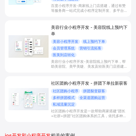
百度小程序开发-商家线上门店搭建，通过有赞
等服务商一站式完成小程序定制开发、多平台联
动与数字化运营，帮助本地生活与零售门店承接
百度搜索/地图等精准流量，实现低成本获客、
提升到店与下单转化。
美容行业小程序开发 - 美容院线上预约下
单
美容小程序开发
线上预约下单
会员管理系统
营销引流拓客
医美到店转化
美容行业小程序开发-美容院线上预约下单，帮
助美容院、美甲美睫、美发及轻医美门店搭建线
上预约下单、会员与次数管理、员工排班与多门
店数据化运营的一体化小程序系统，实现低成本
引流拓客、提升到店转化和复购。
社区团购小程序开发 - 拼团下单拉新获客
社区团购小程序
拼团裂变获客
多样拼团模式
全渠道团购运营
私域流量沉淀
社区团购小程序开发是一款帮助商家搭建“团长
+社群+拼团”社区团购体系的工具，依托多种拼
团玩法和微信社群运营，实现拼团下单拉新获
客、提升客单与复购，并统一沉淀多渠道私域会
员。
ios开发和小程序开发
相关的案例