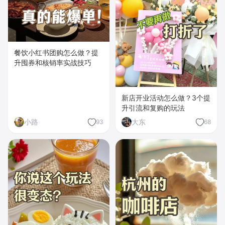
餐饮小红书团购怎么做？提
升囤券和核销率实战技巧
新店开业活动怎么做？3个提
升引流和复购的玩法
小路
大东
93
68