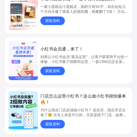
一家小蛋糕店小蛋糕店，面积只有50平，却在短短几
个月内火爆了很多人的朋友圈，销量翻了3倍！ 方法则
是——巧妙借助小红书的种草平台和闭环引流，实现从
获取资料
“种草”到“成交”的完美闭环！ 👇
小红书会员通，来了！
别再让小红书会员“孤岛运营”，让客户获客跨平台统一
体验，小红书客户洞察和运营，一套CRM沉淀全渠道
会员数据！
获取资料
门店怎么运营小红书？这么做小红书很快爆单
🔥！
为什么现在门店必须搞小红书？ 说实话，现在开店太
卷了😮‍💨 光等人来是不行的，尤其是线下门店，如果你
还没开始做小红书，那真的就是“闭着眼放弃客流”🚪
获取资料
💸