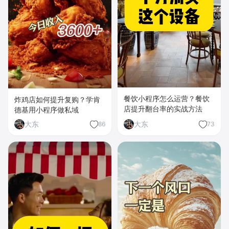
餐饮小程序怎么运营？餐饮
炸鸡店如何提升复购？学肯
店提升翻台率的实战方法
德基用小程序做私域
大东
大东
86
73