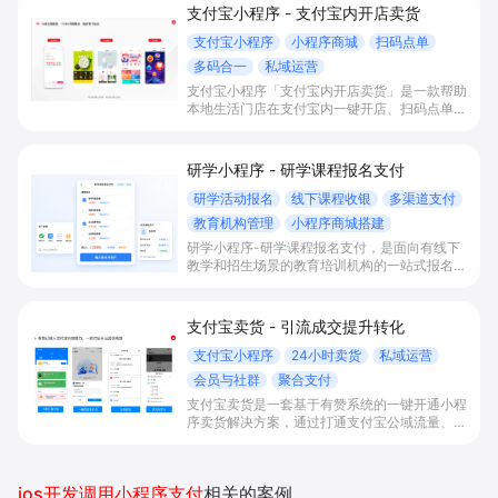
支付宝小程序 - 支付宝内开店卖货
支付宝小程序
小程序商城
扫码点单
多码合一
私域运营
支付宝小程序「支付宝内开店卖货」是一款帮助
本地生活门店在支付宝内一键开店、扫码点单买
单并沉淀会员的解决方案，通过打通扫码收款、
小程序下单/团购及全渠道对账，提升收银效
率、客流转化和复购率，实现全渠道数字化经
研学小程序 - 研学课程报名支付
营。
研学活动报名
线下课程收银
多渠道支付
教育机构管理
小程序商城搭建
研学小程序-研学课程报名支付，是面向有线下
教学和招生场景的教育培训机构的一站式报名收
银解决方案。通过线下研学活动报名管理、多课
程组合优惠、多渠道收银与学员资产同步小程序
查询，帮助机构统一打通教务、财务和多校区经
支付宝卖货 - 引流成交提升转化
营，提升招生转化与管理效率。
支付宝小程序
24小时卖货
私域运营
会员与社群
聚合支付
支付宝卖货是一套基于有赞系统的一键开通小程
序卖货解决方案，通过打通支付宝公域流量、扫
码点单、多码合一与分销全链路数据，实现多渠
道引流成交与统一对账，帮助商家提升门店进店
率、下单转化率与复购率。
ios开发调用小程序支付
相关的案例