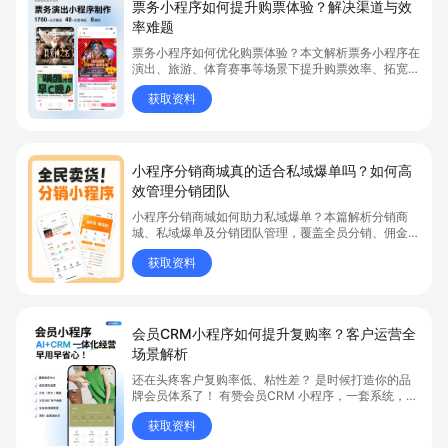
票务小程序如何提升购票体验？解决渠道与效
率难题
票务小程序如何优化购票体验？本文解析票务小程序在
演出、旅游、体育赛事等场景下提升购票效率、拓宽销
售渠道、实现会员精准营销的具体方式。关键词包括
获取资料
“票务小程序”、“购票体验”、“购票效率”。
小程序分销商城真的适合私域爆单吗？如何高
效管理分销团队
小程序分销商城如何助力私域爆单？本篇解析分销商
城、私域爆单及分销团队管理，覆盖全员分销、佣金结
算、企微绑定等场景，帮助品牌和商家高效管理分销团
获取资料
队，实现分销业绩持续增长。立即了解分销商城核心功
能，点击获取私域运营新思路。
会员CRM小程序如何提升复购率？客户运营全
场景解析
还在头疼客户复购率低、粘性差？ 是时候打造你的品
牌会员体系了！ 有赞会员CRM 小程序，一套系统，6
大能力，客户运营全覆盖
获取资料