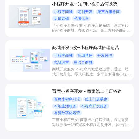
小程序开发 - 定制小程序店铺系统
小程序商城
定制开发
第三方服务商
店铺装修
私域运营
「小程序开发-定制小程序店铺系统」通过零代
码小程序商城、多渠道引流与第三方服务商定制
开发，帮助电商零售、连锁品牌、本地生活门店
快速搭建品牌小程序店铺，打造丰富营销与会员
私域运营场景，提升获客与复购，实现线上生意
商城开发服务-小程序商城搭建运营
增长。
小程序商城
商城搭建
开发外包
私域运营
多语言商城
商城开发服务-小程序商城搭建运营，通过一站
式开发外包、零代码搭建、多平台多语言小程序
和会员私域运营工具，帮助缺乏技术能力的商家
快速上线小程序商城，承接多渠道与境外客流，
实现低成本获客、提升复购与业绩增长。
百度小程序开发 - 商家线上门店搭建
百度小程序引流
线上门店搭建
本地生活服务
小程序开发服务
有赞数字化运营
百度小程序开发-商家线上门店搭建，通过有赞
等服务商一站式完成小程序定制开发、多平台联
动与数字化运营，帮助本地生活与零售门店承接
百度搜索/地图等精准流量，实现低成本获客、