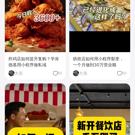
炸鸡店如何提升复购？学肯
烘焙店如何用小程序裂变，
德基用小程序做私域
一个月做到30万营业额
大东
大东
92
50