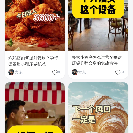
餐饮小程序怎么运营？餐饮
炸鸡店如何提升复购？学肯
店提升翻台率的实战方法
德基用小程序做私域
大东
大东
88
84