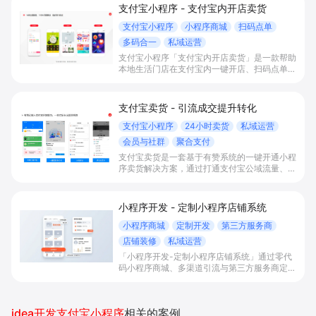
支付宝小程序 - 支付宝内开店卖货
支付宝小程序
小程序商城
扫码点单
多码合一
私域运营
支付宝小程序「支付宝内开店卖货」是一款帮助
本地生活门店在支付宝内一键开店、扫码点单买
单并沉淀会员的解决方案，通过打通扫码收款、
小程序下单/团购及全渠道对账，提升收银效
率、客流转化和复购率，实现全渠道数字化经
支付宝卖货 - 引流成交提升转化
营。
支付宝小程序
24小时卖货
私域运营
会员与社群
聚合支付
支付宝卖货是一套基于有赞系统的一键开通小程
序卖货解决方案，通过打通支付宝公域流量、扫
码点单、多码合一与分销全链路数据，实现多渠
道引流成交与统一对账，帮助商家提升门店进店
率、下单转化率与复购率。
小程序开发 - 定制小程序店铺系统
小程序商城
定制开发
第三方服务商
店铺装修
私域运营
「小程序开发-定制小程序店铺系统」通过零代
码小程序商城、多渠道引流与第三方服务商定制
开发，帮助电商零售、连锁品牌、本地生活门店
快速搭建品牌小程序店铺，打造丰富营销与会员
私域运营场景，提升获客与复购，实现线上生意
idea开发支付宝小程序
相关的案例
增长。