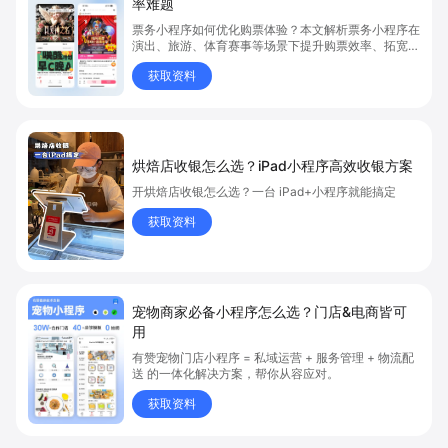
率难题
票务小程序如何优化购票体验？本文解析票务小程序在
演出、旅游、体育赛事等场景下提升购票效率、拓宽销
售渠道、实现会员精准营销的具体方式。关键词包括
获取资料
“票务小程序”、“购票体验”、“购票效率”。
烘焙店收银怎么选？iPad小程序高效收银方案
开烘焙店收银怎么选？一台 iPad+小程序就能搞定
获取资料
宠物商家必备小程序怎么选？门店&电商皆可
用
有赞宠物门店小程序 = 私域运营 + 服务管理 + 物流配
送 的一体化解决方案，帮你从容应对。
获取资料