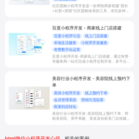
社区团购小程序开发是一款帮助商家搭建“团长
+社群+拼团”社区团购体系的工具，依托多种拼
团玩法和微信社群运营，实现拼团下单拉新获
客、提升客单与复购，并统一沉淀多渠道私域会
员。
百度小程序开发 - 商家线上门店搭建
百度小程序引流
线上门店搭建
本地生活服务
小程序开发服务
有赞数字化运营
百度小程序开发-商家线上门店搭建，通过有赞
等服务商一站式完成小程序定制开发、多平台联
动与数字化运营，帮助本地生活与零售门店承接
百度搜索/地图等精准流量，实现低成本获客、
提升到店与下单转化。
美容行业小程序开发 - 美容院线上预约下
单
美容小程序开发
线上预约下单
会员管理系统
营销引流拓客
医美到店转化
美容行业小程序开发-美容院线上预约下单，帮
助美容院、美甲美睫、美发及轻医美门店搭建线
上预约下单、会员与次数管理、员工排班与多门
店数据化运营的一体化小程序系统，实现低成本
引流拓客、提升到店转化和复购。
html微信小程序开发心得体会
相关的案例