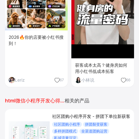
2026🔥你的店要被小红书搜
到！
获客成本太高？健身房如何
用小红书低成本拓客
Leriz
小林说
67
66
html微信小程序开发心得体会
相关的产品
社区团购小程序开发 - 拼团下单拉新获客
社区团购小程序
拼团裂变获客
多样拼团模式
全渠道团购运营
私域流量沉淀