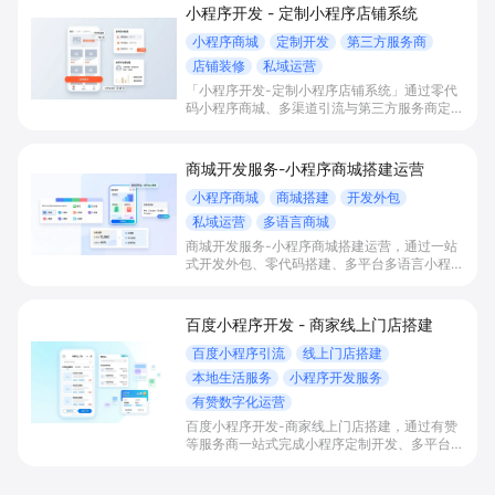
小程序开发 - 定制小程序店铺系统
小程序商城
定制开发
第三方服务商
店铺装修
私域运营
「小程序开发-定制小程序店铺系统」通过零代
码小程序商城、多渠道引流与第三方服务商定制
开发，帮助电商零售、连锁品牌、本地生活门店
快速搭建品牌小程序店铺，打造丰富营销与会员
私域运营场景，提升获客与复购，实现线上生意
商城开发服务-小程序商城搭建运营
增长。
小程序商城
商城搭建
开发外包
私域运营
多语言商城
商城开发服务-小程序商城搭建运营，通过一站
式开发外包、零代码搭建、多平台多语言小程序
和会员私域运营工具，帮助缺乏技术能力的商家
快速上线小程序商城，承接多渠道与境外客流，
实现低成本获客、提升复购与业绩增长。
百度小程序开发 - 商家线上门店搭建
百度小程序引流
线上门店搭建
本地生活服务
小程序开发服务
有赞数字化运营
百度小程序开发-商家线上门店搭建，通过有赞
等服务商一站式完成小程序定制开发、多平台联
动与数字化运营，帮助本地生活与零售门店承接
百度搜索/地图等精准流量，实现低成本获客、