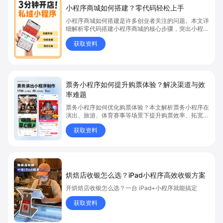
小程序商城如何搭建？零代码轻松上手
小程序商城如何搭建是许多创业者关注的问题。本文详
细解析零代码搭建小程序商城的核心步骤，突出小程序
商城、商城搭建与零代码开店优势，帮助你轻松实现商
获取资料
品上架、全渠道销售及高效会员运营，快速开启线上卖
货新模式。点击获取详细操作指南！
票务小程序如何提升购票体验？解决渠道与效
率难题
票务小程序如何优化购票体验？本文解析票务小程序在
演出、旅游、体育赛事等场景下提升购票效率、拓宽销
售渠道、实现会员精准营销的具体方式。关键词包括
获取资料
“票务小程序”、“购票体验”、“购票效率”。
烘焙店收银怎么选？iPad小程序高效收银方案
开烘焙店收银怎么选？一台 iPad+小程序就能搞定
获取资料