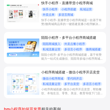
快手小程序 - 直播带货小程序商城
快手小程序
小程序搭建
私域运营
外卖点单
多语言商城
快手小程序-直播带货小程序商城是一款基于有
赞/微商城商品库的一键搭建直播小程序解决方
案，通过打通快手直播间商品挂载、会员储值、
多语言店铺与数据运营，帮助电商与到店商家缩
短下单路径、沉淀私域会员并提升转化与复购。
陌陌小程序 - 多平台小程序商城搭建
陌陌商城接入
外卖点餐小程序
私域流量运营
多语言小程序
微商城搭建
陌陌小程序-多平台小程序商城搭建，基于有赞
能力一站式生成微信、陌陌等多端小程序商城，
满足直播电商、外卖点餐和多语言会员运营等场
景，帮助商家降低抽佣与获客成本，实现销量和
复购增长。
小程序商城搭建 - 微信小程序开店卖货
微信小程序商城
零代码开店
私域流量运营
多平台卖货
多语言小程序
小程序商城搭建-微信小程序开店卖货，帮助餐
饮、本地生活、零售、美业、教育等线下门店及
品牌商家零代码快速上线微信小程序、多平台同
步卖货，并通过多语言、多营销工具与私域运营
沉淀自有流量、提升成交与复购。
hm小程序如何开发票
相关的案例