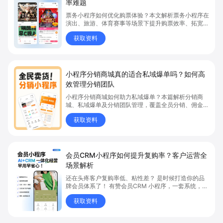
率难题
票务小程序如何优化购票体验？本文解析票务小程序在
演出、旅游、体育赛事等场景下提升购票效率、拓宽销
售渠道、实现会员精准营销的具体方式。关键词包括
获取资料
“票务小程序”、“购票体验”、“购票效率”。
小程序分销商城真的适合私域爆单吗？如何高
效管理分销团队
小程序分销商城如何助力私域爆单？本篇解析分销商
城、私域爆单及分销团队管理，覆盖全员分销、佣金结
算、企微绑定等场景，帮助品牌和商家高效管理分销团
获取资料
队，实现分销业绩持续增长。立即了解分销商城核心功
能，点击获取私域运营新思路。
会员CRM小程序如何提升复购率？客户运营全
场景解析
还在头疼客户复购率低、粘性差？ 是时候打造你的品
牌会员体系了！ 有赞会员CRM 小程序，一套系统，6
大能力，客户运营全覆盖
获取资料