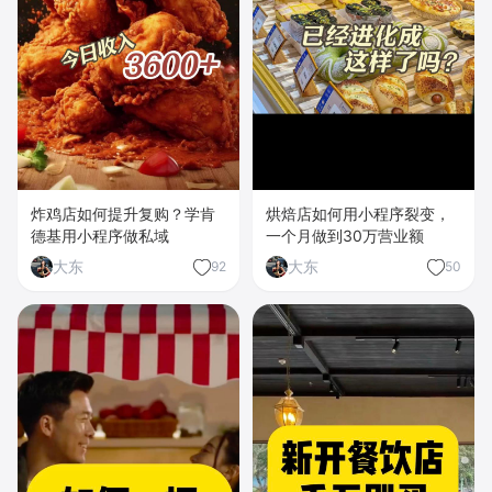
炸鸡店如何提升复购？学肯
烘焙店如何用小程序裂变，
德基用小程序做私域
一个月做到30万营业额
大东
大东
92
50