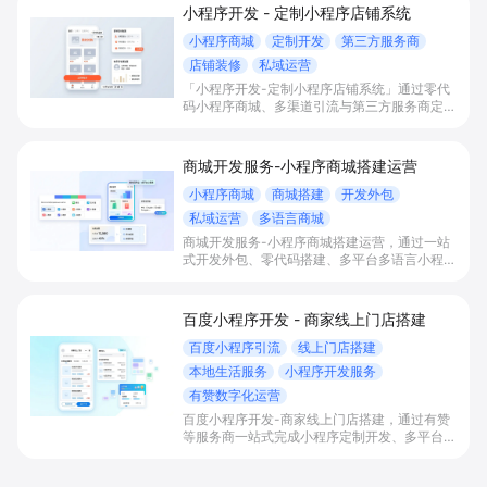
小程序开发 - 定制小程序店铺系统
小程序商城
定制开发
第三方服务商
店铺装修
私域运营
「小程序开发-定制小程序店铺系统」通过零代
码小程序商城、多渠道引流与第三方服务商定制
开发，帮助电商零售、连锁品牌、本地生活门店
快速搭建品牌小程序店铺，打造丰富营销与会员
私域运营场景，提升获客与复购，实现线上生意
商城开发服务-小程序商城搭建运营
增长。
小程序商城
商城搭建
开发外包
私域运营
多语言商城
商城开发服务-小程序商城搭建运营，通过一站
式开发外包、零代码搭建、多平台多语言小程序
和会员私域运营工具，帮助缺乏技术能力的商家
快速上线小程序商城，承接多渠道与境外客流，
实现低成本获客、提升复购与业绩增长。
百度小程序开发 - 商家线上门店搭建
百度小程序引流
线上门店搭建
本地生活服务
小程序开发服务
有赞数字化运营
百度小程序开发-商家线上门店搭建，通过有赞
等服务商一站式完成小程序定制开发、多平台联
动与数字化运营，帮助本地生活与零售门店承接
百度搜索/地图等精准流量，实现低成本获客、