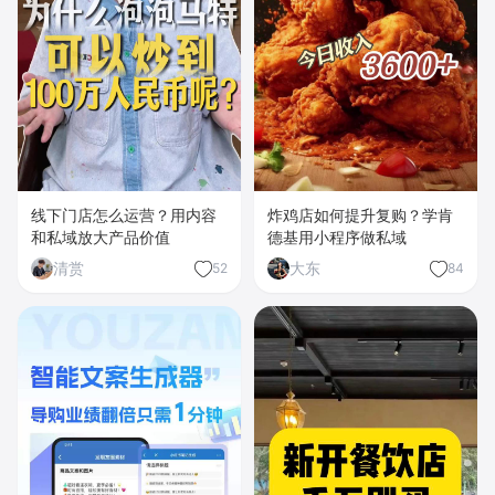
线下门店怎么运营？用内容
炸鸡店如何提升复购？学肯
和私域放大产品价值
德基用小程序做私域
清赏
大东
52
84