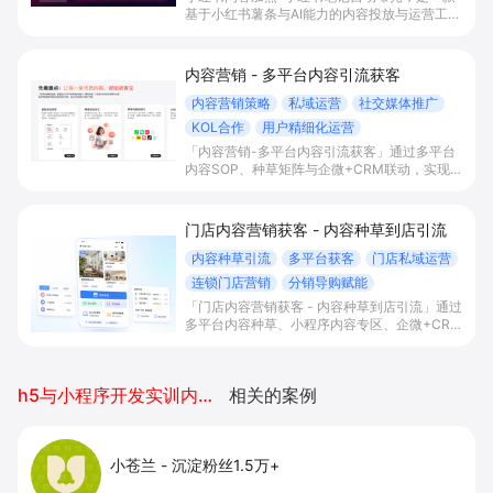
基于小红书薯条与AI能力的内容投放与运营工
具，帮助商家低成本放大小红书笔记曝光、打通
同城种草与门店引流闭环，并将线下客流沉淀为
多平台私域资产。
内容营销 - 多平台内容引流获客
内容营销策略
私域运营
社交媒体推广
KOL合作
用户精细化运营
「内容营销-多平台内容引流获客」通过多平台
内容SOP、种草矩阵与企微+CRM联动，实现
从小红书等平台种草到加企微、到店成交和私域
分层复购，帮助本地生活与零售门店系统化提升
获客与复购效率。
门店内容营销获客 - 内容种草到店引流
内容种草引流
多平台获客
门店私域运营
连锁门店营销
分销导购赋能
「门店内容营销获客 - 内容种草到店引流」通过
多平台内容种草、小程序内容专区、企微+CRM
私域运营和分销导购协同，帮助本地生活与零售
门店将小红书等平台流量转化为到店成交与复购
增长。
h5与小程序开发实训内容报告
相关的案例
小苍兰
-
沉淀粉丝1.5万+