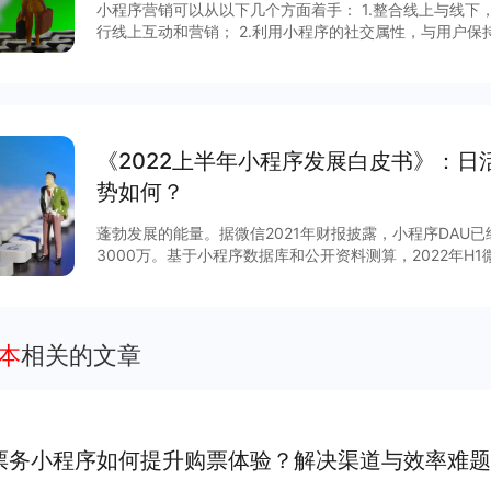
小程序营销可以从以下几个方面着手： 1.整合线上与线
行线上互动和营销； 2.利用小程序的社交属性，与用户保
用小程序数据分析功能，了解用户需求和偏好，制定更加精准的营销策略
字化、营销场景、营销技巧和矩阵营销四个角度分析小程
报告获取更多信息～
《2022上半年小程序发展白皮书》：日
势如何？
蓬勃发展的能量。据微信2021年财报披露，小程序DAU
3000万。基于小程序数据库和公开资料测算，2022年H
台小程序数量超过750万，日活超过7.8亿。 那么，小程序下半年会有怎样的变化？跟随平台
生态建设脚步，小程序互联网将呈现多重定位与复杂的图
平台官方小程序在内形成圈层结构，赋予企业商家流量多
力。 在小程序领域方向上，线下零售将继续保持高速增长，教育、生活服务、工具、大健康赛
本
相关的文章
道活力强劲，期待更多力量
票务小程序如何提升购票体验？解决渠道与效率难题