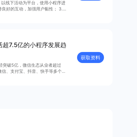
下，以线下活动为平台，使用小程序进
持良好的互动，加强用户黏性； 3.利
。 本报告将从营销数
序营销，感兴趣的商家可以查看完整
活超7.5亿的小程序发展趋
获取资料
已经突破5亿，微信生态从业者超过
1微信、支付宝、抖音、快手等多个平
层结构，包括品牌自营、购物平台、
元、营销多元和服务多元的生态能
参与行业创新。 更多细节和内容可查看完整报告获取更多信息～