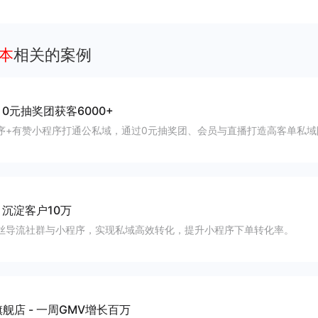
升成交转化和私域复购率。
本
相关的案例
-
0元抽奖团获客6000+
序+有赞小程序打通公私域，通过0元抽奖团、会员与直播打造高客单私域
-
沉淀客户10万
丝导流社群与小程序，实现私域高效转化，提升小程序下单转化率。
旗舰店
-
一周GMV增长百万