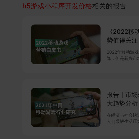
h5游戏小程序开发价格
相关的报告
《2022
势值得关注
2022年移动游戏市场有以下
降，但是新兴市场增长明显； 2.元宇宙
自提起便广受关
元 宇宙真正落地，其相关技术也迎来了革新的机会； 3.疫情持续下，社交
游戏将迎来爆发； 4.手游3A化，跨平台成为新增长点： 在直播和
台的影响下，越
戏的整体期待值开
报告｜市场
大趋势分析
在经济与社会快
人们缓解生活压
动人口较高，更
中，对主机游戏