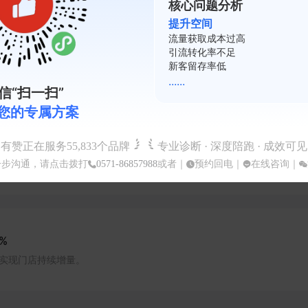
核心问题分析
提升空间
复购率不足
域客流增长3倍
会员活跃度低
裂变系数差
客流增长3倍。
......
信“扫一扫”
您的专属方案
有赞正在服务
55,833
个品牌
专业诊断 · 深度陪跑 · 成效可见
现粉丝精准沉淀与私域运营转化。
一步沟通，请点击拨打
0571-86857988
或者｜
预约回电
｜
在线咨询
｜
%
实现门店持续增量。