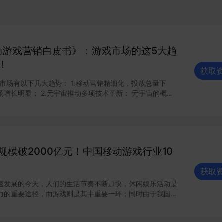
移动游戏营销白皮书》：游戏市场的这5大趋
！
获取
几大趋势： 1.移动营销精细化，投放总量下
推动多项技术革新： 元宇宙的概念
注，随着热潮暂歇，市场的态度也逐渐走向理智。为了促进
短视频平
来越多的玩家接触并了解到高质量精品游戏的魅力，对 游
始拔高，高质量游戏内容的需求也直线上升； 5.电竞市
规模破2000亿元！中国移动游戏行业10
场蓬勃发展，推动全球文化交流。 更多信息可查看完整报告获取～
获取
速发展的今天，人们的生活节奏不断加快，休闲娱乐活动是
力的重要途径，而游戏则是其中重要一环；同时由于我国流
多外出学习、务工的年轻人群居住于租赁房屋/校舍寝室
与客户端游戏的接触存在一定的条件限制，移动游戏在此背