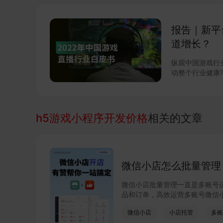
景下获得更多年轻群体的选择。 虽然
的地位逐渐受到
式，但成为一个“
报告｜新平
善。 目前游戏行业有哪些趋势？相关的商家又该如何抓住这样的机遇和挑
战？
道增长？
纵观中国游戏行
动整个行业健康
天，到绝地求生
球手游收入榜首
经过多年发展，
资本和优秀人才
h5游戏小程序开发价格
相关的文章
众的全面洞察，
娱乐倾向。 伴随着互联网内容分发中心的变迁，用户在不同平台间的大规
模迁移正在进行
市场向拥有大流
为代表的综合娱
微信小店怎么批量管理
刻改变游戏直播
微信小店批量管理一直是多账号
品和订单，高效运营多账号微信
提升门店管理效率。点击了解微
微信小店
小店托管
多账