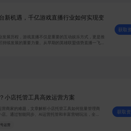
游戏衍生出电竞市场，并且电竞市场
社会与经济发展的认可，游戏“玩物丧志”的标签已成过去
职业”或一项“运动”的稳固身份，行业仍需逐步的成长与完
台新机遇，千亿游戏直播行业如何实现变
获取
业发展历程，游戏直播不仅是重要的互动娱乐方式，更是推
可持续发展的重要力量。从早期的英雄联盟借势直播一飞冲
等 “吃鸡”游戏火遍全网，直至如今王者荣耀借助直播问鼎全
，直播愈发成为游戏行业加速飞驰的助燃剂，不可或缺。
游戏直播赛道已然价值千亿，吸引了众多互联网巨头、顶尖
投身其中。通过对行业发展的全面透视，以及对游戏直播受
我们发现这一人群有着超出原始认知的丰富生活偏好和多元
竞争要素、市场格局及业务逻辑正在迎来颠覆性变革，千亿
量、强内容及雄厚资本实力的新入局者伸出橄榄枝，以抖音
乐平台强势入局游戏直播赛道，正在快速吸引巨量受众、深
？小店托管工具高效运营方案
行业的原有格局。
运营商家的难题，文章解析小店托管工具如何批量管理商
获取资
小店。通过智能同步、AI运营托管和丰富营销玩法，全面
信小店批量管理、高效托管的实用方案！
号运营