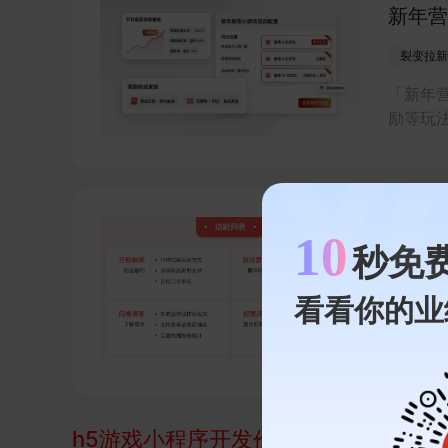
新年营
裂变拉新
「新年
励等玩
家低成
10
全能互
秒免
直播互动
看看你的业
「全能
动游戏
内容电
率。
h5游戏小程序开发价格
相关的案例