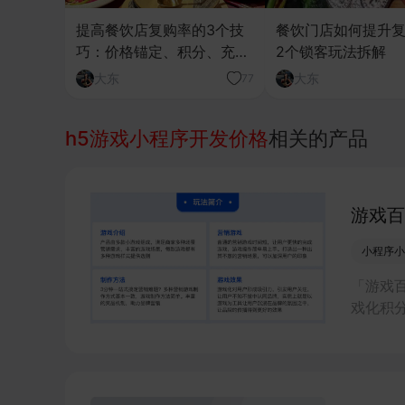
提高餐饮店复购率的3个技
餐饮门店如何提升
巧：价格锚定、积分、充值
2个锁客玩法拆解
券
大东
大东
77
h5游戏小程序开发价格
相关的产品
游戏百
小程序小
「游戏
戏化积
家完成