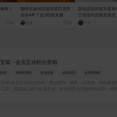
复购率？
咖啡店如何在瑞幸星巴克旁
面包店如何提升客单
生存4年？这3招很关键
三招逆向思维卖面包
清赏
大东
84
86
宝箱 - 会员互动积分营销
游戏
游戏化营销
私域流量
会员运营
全渠道电商
百宝箱-会员互动积分营销」通过签到、抽奖、小游戏、积分商城
分工具，实现线上线下会员互动、积分获取与消耗闭环运营，帮
私域拉新、门店引流和复购提升。