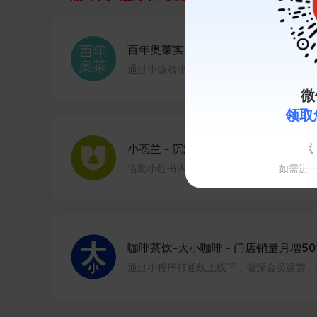
百年奥莱实体奥特莱斯线上商城
-
全
通过小游戏小程序联动线下门店，实现全域
微
领取
小苍兰
-
沉淀粉丝1.5万+
借助小红书内容种草与有赞小程序承接，实
如需进
咖啡茶饮-大小咖啡
-
门店销量月增50
通过小程序打通线上线下，做深会员运营，