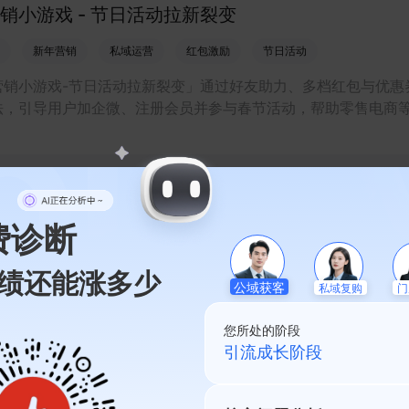
销小游戏 - 节日活动拉新裂变
新年营销
私域运营
红包激励
节日活动
营销小游戏-节日活动拉新裂变」通过好友助力、多档红包与优惠
法，引导用户加企微、注册会员并参与春节活动，帮助零售电商
本拉新促活、沉淀私域资产并提升首单与复购转化。
动游戏百宝箱 - 会员裂变与积分运营
费诊断
玩法
私域运营策略
新国潮营销
广告投放优化
门店数字化
绩还能涨多少
私域复购
公域获客
门
互动游戏百宝箱 - 会员裂变与积分运营」是一款基于小程序商城
的会员运营工具，通过多终端收银点单、积分任务与裂变玩法，
您所处的阶段
商和连锁门店承接直播/公域流量，提升私域成交、会员活跃与复
私域起盘阶段