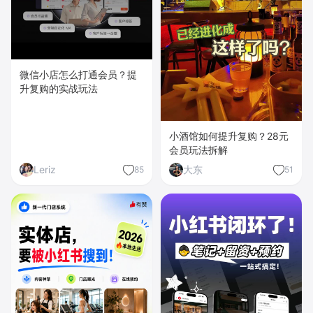
微信小店怎么打通会员？提
升复购的实战玩法
小酒馆如何提升复购？28元
会员玩法拆解
Leriz
大东
85
51