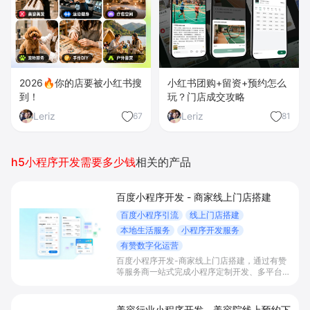
2026🔥你的店要被小红书搜
小红书团购+留资+预约怎么
到！
玩？门店成交攻略
Leriz
Leriz
67
81
h5小程序开发需要多少钱
相关的产品
百度小程序开发 - 商家线上门店搭建
百度小程序引流
线上门店搭建
本地生活服务
小程序开发服务
有赞数字化运营
百度小程序开发-商家线上门店搭建，通过有赞
等服务商一站式完成小程序定制开发、多平台联
动与数字化运营，帮助本地生活与零售门店承接
百度搜索/地图等精准流量，实现低成本获客、
提升到店与下单转化。
美容行业小程序开发 - 美容院线上预约下