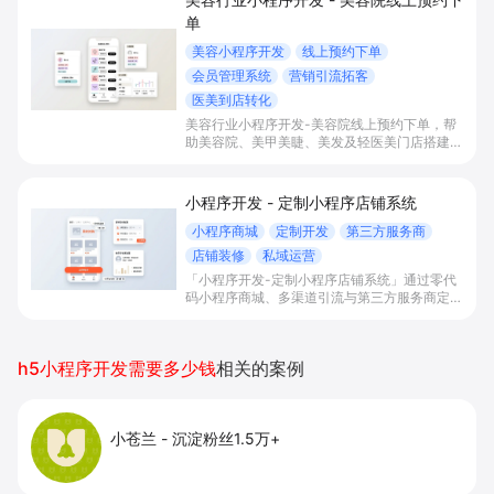
单
美容小程序开发
线上预约下单
会员管理系统
营销引流拓客
医美到店转化
美容行业小程序开发-美容院线上预约下单，帮
助美容院、美甲美睫、美发及轻医美门店搭建线
上预约下单、会员与次数管理、员工排班与多门
店数据化运营的一体化小程序系统，实现低成本
引流拓客、提升到店转化和复购。
小程序开发 - 定制小程序店铺系统
小程序商城
定制开发
第三方服务商
店铺装修
私域运营
「小程序开发-定制小程序店铺系统」通过零代
码小程序商城、多渠道引流与第三方服务商定制
开发，帮助电商零售、连锁品牌、本地生活门店
快速搭建品牌小程序店铺，打造丰富营销与会员
私域运营场景，提升获客与复购，实现线上生意
h5小程序开发需要多少钱
相关的案例
增长。
小苍兰
-
沉淀粉丝1.5万+