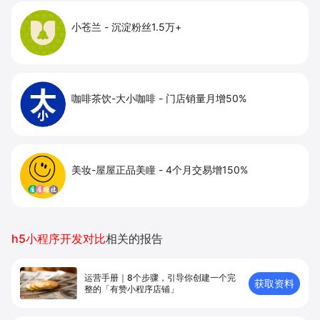
小苍兰
-
沉淀粉丝1.5万+
咖啡茶饮-大小咖啡
-
门店销量月增50%
美妆-屋屋正品美瞳
-
4个月交易增150%
h5小程序开发对比
相关的报告
运营手册｜8个步骤，引导你创建⼀个完
获取资料
整的「有赞⼩程序店铺」