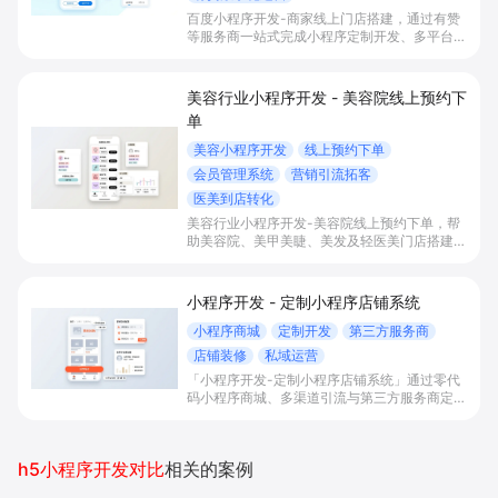
百度小程序开发-商家线上门店搭建，通过有赞
等服务商一站式完成小程序定制开发、多平台联
动与数字化运营，帮助本地生活与零售门店承接
百度搜索/地图等精准流量，实现低成本获客、
提升到店与下单转化。
美容行业小程序开发 - 美容院线上预约下
单
美容小程序开发
线上预约下单
会员管理系统
营销引流拓客
医美到店转化
美容行业小程序开发-美容院线上预约下单，帮
助美容院、美甲美睫、美发及轻医美门店搭建线
上预约下单、会员与次数管理、员工排班与多门
店数据化运营的一体化小程序系统，实现低成本
引流拓客、提升到店转化和复购。
小程序开发 - 定制小程序店铺系统
小程序商城
定制开发
第三方服务商
店铺装修
私域运营
「小程序开发-定制小程序店铺系统」通过零代
码小程序商城、多渠道引流与第三方服务商定制
开发，帮助电商零售、连锁品牌、本地生活门店
快速搭建品牌小程序店铺，打造丰富营销与会员
私域运营场景，提升获客与复购，实现线上生意
h5小程序开发对比
相关的案例
增长。