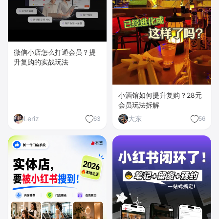
微信小店怎么打通会员？提
升复购的实战玩法
小酒馆如何提升复购？28元
会员玩法拆解
Leriz
大东
63
56