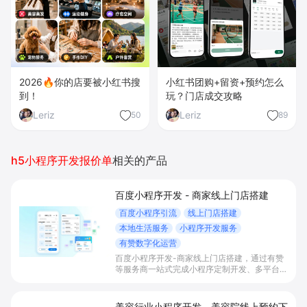
2026🔥你的店要被小红书搜
小红书团购+留资+预约怎么
到！
玩？门店成交攻略
Leriz
Leriz
50
89
h5小程序开发报价单
相关的产品
百度小程序开发 - 商家线上门店搭建
百度小程序引流
线上门店搭建
本地生活服务
小程序开发服务
有赞数字化运营
百度小程序开发-商家线上门店搭建，通过有赞
等服务商一站式完成小程序定制开发、多平台联
动与数字化运营，帮助本地生活与零售门店承接
百度搜索/地图等精准流量，实现低成本获客、
提升到店与下单转化。
美容行业小程序开发 - 美容院线上预约下