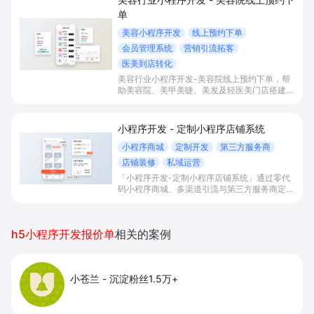
单
美容小程序开发
线上预约下单
会员管理系统
营销引流拓客
医美到店转化
美容行业小程序开发-美容院线上预约下单，帮
助美容院、美甲美睫、美发及轻医美门店搭建线
上预约下单、会员与次数管理、员工排班与多门
店数据化运营的一体化小程序系统，实现低成本
引流拓客、提升到店转化和复购。
小程序开发 - 定制小程序店铺系统
小程序商城
定制开发
第三方服务商
店铺装修
私域运营
「小程序开发-定制小程序店铺系统」通过零代
码小程序商城、多渠道引流与第三方服务商定制
开发，帮助电商零售、连锁品牌、本地生活门店
快速搭建品牌小程序店铺，打造丰富营销与会员
私域运营场景，提升获客与复购，实现线上生意
h5小程序开发报价单
相关的案例
增长。
小苍兰
-
沉淀粉丝1.5万+