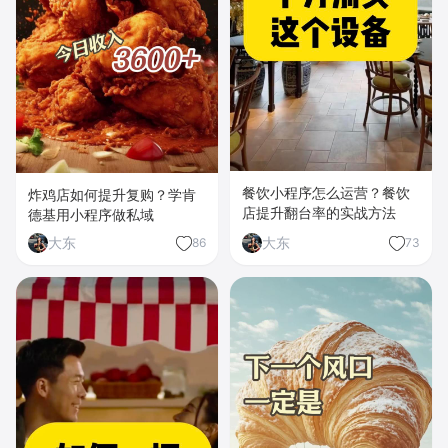
餐饮小程序怎么运营？餐饮
炸鸡店如何提升复购？学肯
店提升翻台率的实战方法
德基用小程序做私域
大东
大东
86
73