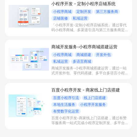
小程序开发 - 定制小程序店铺系统
小程序商城
定制开发
第三方服务商
店铺装修
私域运营
「小程序开发-定制小程序店铺系统」通过零代
码小程序商城、多渠道引流与第三方服务商定制
开发，帮助电商零售、连锁品牌、本地生活门店
快速搭建品牌小程序店铺，打造丰富营销与会员
私域运营场景，提升获客与复购，实现线上生意
商城开发服务-小程序商城搭建运营
增长。
小程序商城
商城搭建
开发外包
私域运营
多语言商城
商城开发服务-小程序商城搭建运营，通过一站
式开发外包、零代码搭建、多平台多语言小程序
和会员私域运营工具，帮助缺乏技术能力的商家
快速上线小程序商城，承接多渠道与境外客流，
实现低成本获客、提升复购与业绩增长。
百度小程序开发 - 商家线上门店搭建
百度小程序引流
线上门店搭建
本地生活服务
小程序开发服务
有赞数字化运营
百度小程序开发-商家线上门店搭建，通过有赞
等服务商一站式完成小程序定制开发、多平台联
动与数字化运营，帮助本地生活与零售门店承接
百度搜索/地图等精准流量，实现低成本获客、