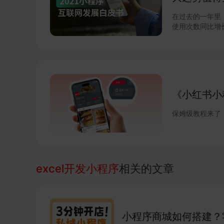
在过去的一年里，微
使用次数同比增长
进一步释放微信商
元，小程序与视频号的
联网的重要新基
系列调整揭开了
企业微信的互联互
由此迸发更多灵
《小红书小
小程序成为互联
新，从技术防护
保姆级教程来了
项升级，助力商
excel开发小程序
相关的文章
小程序商城如何搭建？