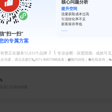
核心问题分析
、多平台联动与数字化运营，帮助本地生活与零售门店承接百度搜
提升空间
精准流量，实现低成本获客、提升到店与下单转化。
复购率不足
会员活跃度低
裂变系数差
......
信“扫一扫”
您的专属方案
现粉丝精准沉淀与私域运营转化。
有赞正在服务
55,833
个品牌
专业诊断 · 深度陪跑 · 成效可见
一步沟通，请点击拨打
0571-86857988
或者｜
预约回电
｜
在线咨询
｜
%
实现门店持续增量。