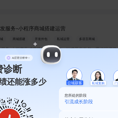
程序店铺，打造丰富营销与会员私域运营场景，提升获客与复购
生意增长。
发服务-小程序商城搭建运营
城
商城搭建
开发外包
私域运营
多语言商城
发服务-小程序商城搭建运营，通过一站式开发外包、零代码搭建
语言小程序和会员私域运营工具，帮助缺乏技术能力的商家快速
商城，承接多渠道与境外客流，实现低成本获客、提升复购与业
费诊断
绩还能涨多少
私域复购
公域获客
门
程序开发 - 商家线上门店搭建
您所处的阶段
序引流
线上门店搭建
本地生活服务
小程序开发服务
私域起盘阶段
化运营
程序开发-商家线上门店搭建，通过有赞等服务商一站式完成小程