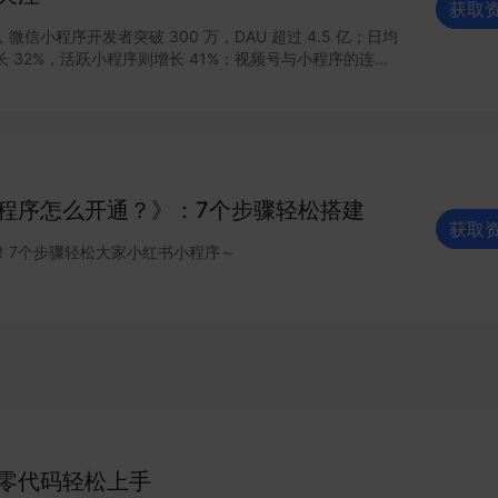
获取
信小程序开发者突破 300 万，DAU 超过 4.5 亿；日均
 32%，活跃小程序则增长 41%；视频号与小程序的连接
业能力，直播带货 GMV增长 15 倍，客单价超过 200
连接已经塑造出新的增长空间。 小程序作为移动互
建之一正在焕发新的活力。2021 年微信小程序内外链接的
其作为独立生态发展的新篇章，小程序与公众号、视频号、
通，扩展“闭环思维“至“节点思维”，营销场景和营销方法
感与创新；支付宝、百度等互联网平台加速扩建生态能力，
程序怎么开通？》：7个步骤轻松搭建
网商业的重要阵地；在生态建设方面，各大平台积极推陈出
获取
、性能提升、营销场景、合规监管、售后服务等方面提供多
！7个步骤轻松大家小红书小程序～
家数字化运营、降本增效。
零代码轻松上手