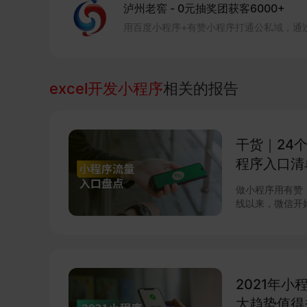
泸州老窖
-
0元抽奖团获客6000+
用百度小程序+有赞小程序打通公私域，通
excel开发小程序
相关的报告
干货｜24
程序入口清
做小程序用有赞，
线以来，微信开
60个。 对有
台数据和商家反
小程序入回清单
2021年
大趋势值得