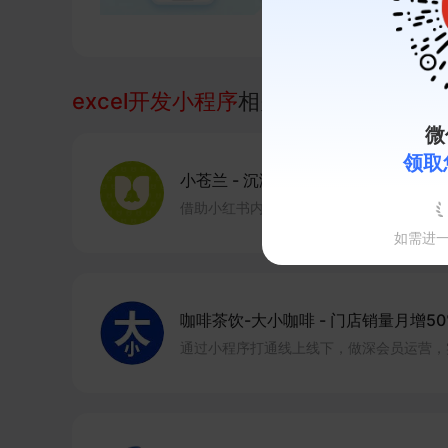
制开发
地图等
excel开发小程序
相关的案例
微
领取
小苍兰
-
沉淀粉丝1.5万+
借助小红书内容种草与有赞小程序承接，实
如需进
咖啡茶饮-大小咖啡
-
门店销量月增50
通过小程序打通线上线下，做深会员运营，