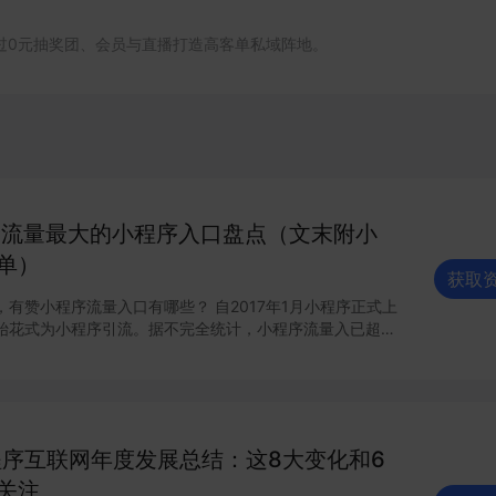
过0元抽奖团、会员与直播打造高客单私域阵地。
个流量最大的小程序入口盘点（文末附小
单）
获取
有赞小程序流量入口有哪些？ 自2017年1月小程序正式上
始花式为小程序引流。据不完全统计，小程序流量入已超过
赞小程序商家来说来说，哪些流量入口最有价值？有赞根据后
馈，梳理出24个最具流量价值的小程序入口，文末时64个
。
小程序互联网年度发展总结：这8大变化和6
关注