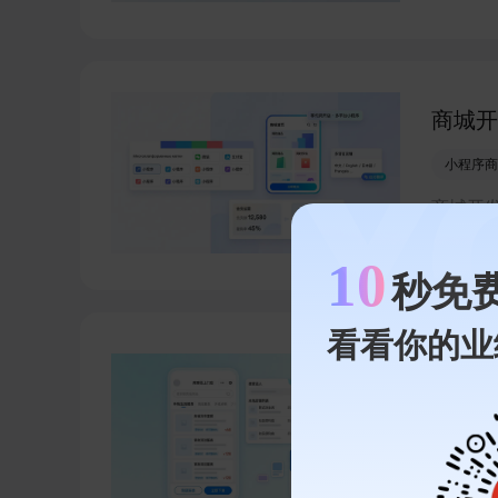
品牌小
现线上
商城开
小程序商
商城开
平台多
小程序
10
秒免
长。
看看你的业
百度小
百度小程
有赞数字
百度小