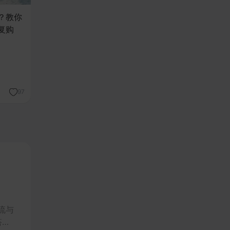
？教你
复购
97
流与
搭建