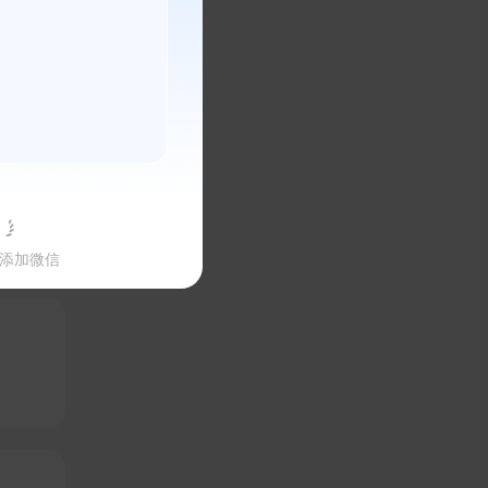
索/
添加微信