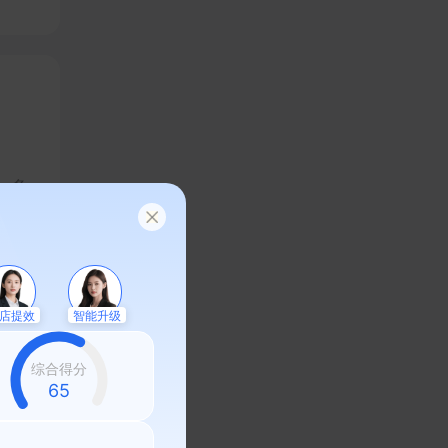
，实
、多
上线
绩增
店提效
智能升级
综合得分
58
序定