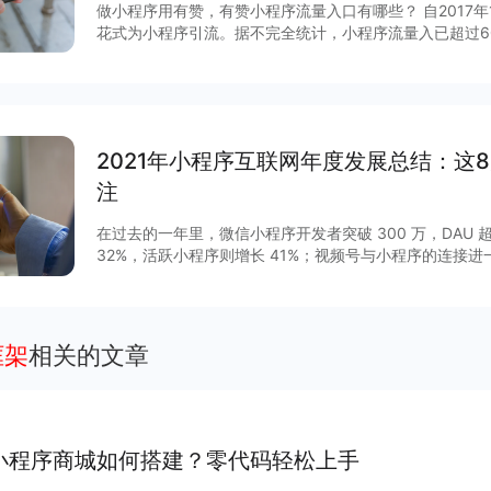
做小程序用有赞，有赞小程序流量入口有哪些？ 自2017
花式为小程序引流。据不完全统计，小程序流量入已超过6
说，哪些流量入口最有价值？有赞根据后台数据和商家反馈
序入口，文末时64个小程序入回清单。
2021年小程序互联网年度发展总结：这
注
在过去的一年里，微信小程序开发者突破 300 万，DAU 超
32%，活跃小程序则增长 41%；视频号与小程序的连接
GMV增长 15 倍，客单价超过 200 元，小程序与视频号
程序作为移动互联网的重要新基建之一正在焕发新的活力。2
列调整揭开了其作为独立生态发展的新篇章，小程序与公
通，扩展“闭环思维“至“节点思维”，营销场景和营销方法
框架
相关的文章
度等互联网平台加速扩建生态能力，小程序成为互联网商
大平台积极推陈出新，从技术防护、性能提升、营销场景
项升级，助力商家数字化运营、降本增效。
小程序商城如何搭建？零代码轻松上手