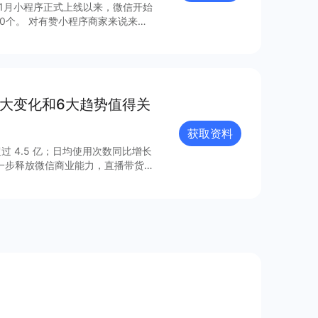
年1月小程序正式上线以来，微信开始
0个。 对有赞小程序商家来说来
，梳理出24个最具流量价值的小程
8大变化和6大趋势值得关
获取资料
过 4.5 亿；日均使用次数同比增长
进一步释放微信商业能力，直播带货
的连接已经塑造出新的增长空间。 小
021 年微信小程序内外链接的系
众号、视频号、企业微信的互联互
由此迸发更多灵感与创新；支付宝、百
业的重要阵地；在生态建设方面，各
、合规监管、售后服务等方面提供多