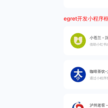
egret开发小程序
小苍兰
-
沉
借助小红书
咖啡茶饮-
通过小程序
泸州老窖