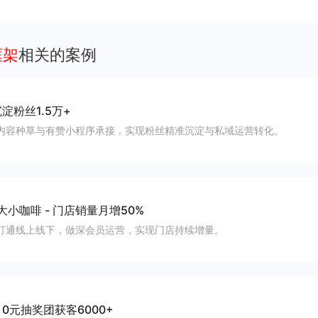
客、提升到店与下单转化。
框架
相关的案例
淀粉丝1.5万+
内容种草与有赞小程序承接，实现粉丝精准沉淀与私域运营转化。
大小咖啡
-
门店销量月增50%
打通线上线下，做深会员运营，实现门店持续增量。
-
0元抽奖团获客6000+