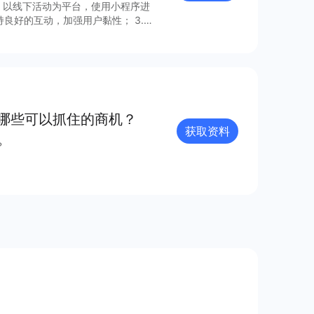
下，以线下活动为平台，使用小程序进
持良好的互动，加强用户黏性； 3.利
。 本报告将从营销数
序营销，感兴趣的商家可以查看完整
着哪些可以抓住的商机？
获取资料
？