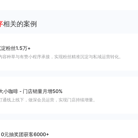
客、提升到店与下单转化。
序
相关的案例
淀粉丝1.5万+
内容种草与有赞小程序承接，实现粉丝精准沉淀与私域运营转化。
大小咖啡
-
门店销量月增50%
打通线上线下，做深会员运营，实现门店持续增量。
-
0元抽奖团获客6000+