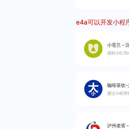
e4a可以开发小程
小苍兰
-
沉
借助小红书
咖啡茶饮-
通过小程序
泸州老窖