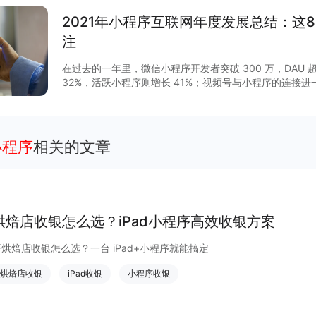
2021年小程序互联网年度发展总结：这
注
在过去的一年里，微信小程序开发者突破 300 万，DAU 超
32%，活跃小程序则增长 41%；视频号与小程序的连接
GMV增长 15 倍，客单价超过 200 元，小程序与视频号
程序作为移动互联网的重要新基建之一正在焕发新的活力。2
列调整揭开了其作为独立生态发展的新篇章，小程序与公
通，扩展“闭环思维“至“节点思维”，营销场景和营销方法
小程序
相关的文章
度等互联网平台加速扩建生态能力，小程序成为互联网商
大平台积极推陈出新，从技术防护、性能提升、营销场景
项升级，助力商家数字化运营、降本增效。
烘焙店收银怎么选？iPad小程序高效收银方案
开烘焙店收银怎么选？一台 iPad+小程序就能搞定
烘焙店收银
iPad收银
小程序收银