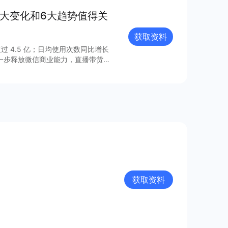
8大变化和6大趋势值得关
获取资料
过 4.5 亿；日均使用次数同比增长
进一步释放微信商业能力，直播带货
的连接已经塑造出新的增长空间。 小
021 年微信小程序内外链接的系
众号、视频号、企业微信的互联互
由此迸发更多灵感与创新；支付宝、百
业的重要阵地；在生态建设方面，各
、合规监管、售后服务等方面提供多
获取资料