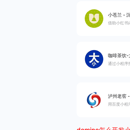
小苍兰
-
沉
借助小红书
咖啡茶饮-
通过小程序
泸州老窖
用百度小程