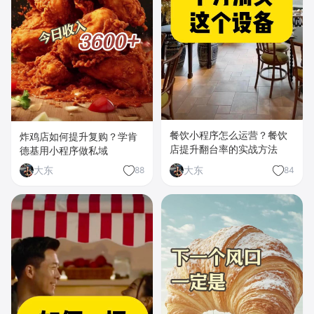
餐饮小程序怎么运营？餐饮
炸鸡店如何提升复购？学肯
店提升翻台率的实战方法
德基用小程序做私域
大东
大东
88
84