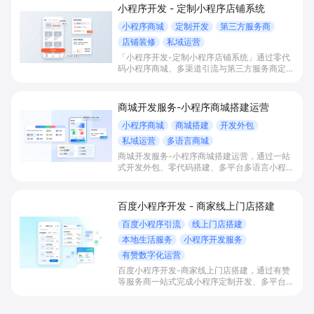
小程序开发 - 定制小程序店铺系统
小程序商城
定制开发
第三方服务商
店铺装修
私域运营
「小程序开发-定制小程序店铺系统」通过零代
码小程序商城、多渠道引流与第三方服务商定制
开发，帮助电商零售、连锁品牌、本地生活门店
快速搭建品牌小程序店铺，打造丰富营销与会员
私域运营场景，提升获客与复购，实现线上生意
商城开发服务-小程序商城搭建运营
增长。
小程序商城
商城搭建
开发外包
私域运营
多语言商城
商城开发服务-小程序商城搭建运营，通过一站
式开发外包、零代码搭建、多平台多语言小程序
和会员私域运营工具，帮助缺乏技术能力的商家
快速上线小程序商城，承接多渠道与境外客流，
实现低成本获客、提升复购与业绩增长。
百度小程序开发 - 商家线上门店搭建
百度小程序引流
线上门店搭建
本地生活服务
小程序开发服务
有赞数字化运营
百度小程序开发-商家线上门店搭建，通过有赞
等服务商一站式完成小程序定制开发、多平台联
动与数字化运营，帮助本地生活与零售门店承接
百度搜索/地图等精准流量，实现低成本获客、