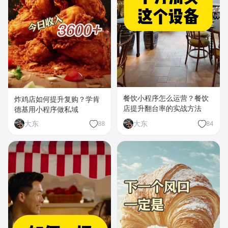
餐饮小程序怎么运营？餐饮
炸鸡店如何提升复购？学肯
店提升翻台率的实战方法
德基用小程序做私域
大东
大东
88
84