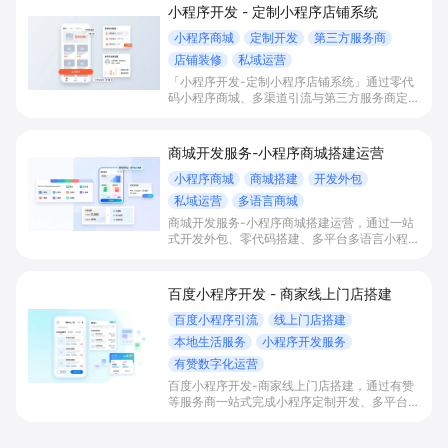
小程序开发 - 定制小程序店铺系统
小程序商城
定制开发
第三方服务商
店铺装修
私域运营
「小程序开发-定制小程序店铺系统」通过零代
码小程序商城、多渠道引流与第三方服务商定制
开发，帮助电商零售、连锁品牌、本地生活门店
快速搭建品牌小程序店铺，打造丰富营销与会员
私域运营场景，提升获客与复购，实现线上生意
商城开发服务-小程序商城搭建运营
增长。
小程序商城
商城搭建
开发外包
私域运营
多语言商城
商城开发服务-小程序商城搭建运营，通过一站
式开发外包、零代码搭建、多平台多语言小程序
和会员私域运营工具，帮助缺乏技术能力的商家
快速上线小程序商城，承接多渠道与境外客流，
实现低成本获客、提升复购与业绩增长。
百度小程序开发 - 商家线上门店搭建
百度小程序引流
线上门店搭建
本地生活服务
小程序开发服务
有赞数字化运营
百度小程序开发-商家线上门店搭建，通过有赞
等服务商一站式完成小程序定制开发、多平台联
动与数字化运营，帮助本地生活与零售门店承接
百度搜索/地图等精准流量，实现低成本获客、