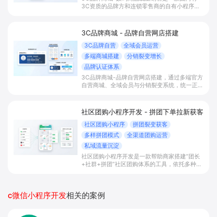
3C资质的品牌方和连锁零售商的自有小程序商
城解决方案，通过3C认证合规上架、内容种
草、新零售导购与全渠道数据打通，帮助商家快
速搭建数码商城、提升年轻客群转化并完成线上
3C品牌商城 - 品牌自营网店搭建
线下一体化经营。
3C品牌自营
全域会员运营
多端商城搭建
分销裂变增长
品牌认证体系
3C品牌商城-品牌自营网店搭建，通过多端官方
自营商城、全域会员与分销裂变系统，统一正品
入口和价格体系，帮助3C品牌沉淀会员资产，
强化品牌信任，提升获客效率与复购客单。
社区团购小程序开发 - 拼团下单拉新获客
社区团购小程序
拼团裂变获客
多样拼团模式
全渠道团购运营
私域流量沉淀
社区团购小程序开发是一款帮助商家搭建“团长
+社群+拼团”社区团购体系的工具，依托多种拼
团玩法和微信社群运营，实现拼团下单拉新获
客、提升客单与复购，并统一沉淀多渠道私域会
员。
c微信小程序开发
相关的案例