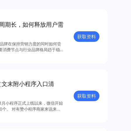
机周期长，如何释放用户需
获取资料
主要消费节点与行业品牌格局趋于稳
上市+电商促销展开； 3.以功能迭
人群是3C产品行业营销的典型特
销主要围绕促销展开； 2.产品高端
 3.小家电应用场景广阔，品类丰
（文末附小程序入口清
易获得快速成长； 更多细节内容可查看完整报告获取～
获取资料
年1月小程序正式上线以来，微信开始
0个。 对有赞小程序商家来说来
，梳理出24个最具流量价值的小程