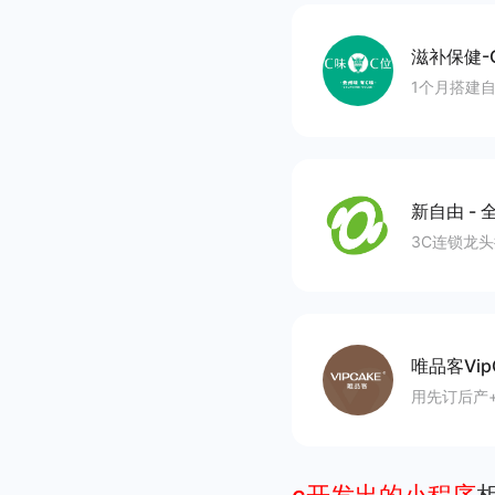
滋补保健-
1个月搭建
新自由
-
3C连锁龙
唯品客Vip
用先订后产