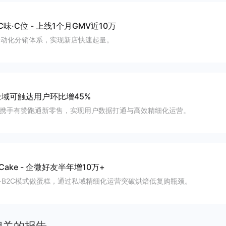
C味·C位
-
上线1个月GMV近10万
自动化分销体系，实现新店快速起量。
全域可触达用户环比增45%
头携手有赞跑通新零售，实现用户数据打通与高效精细化运营。
Cake
-
企微好友半年增10万+
+B2C模式做蛋糕，通过私域精细化运营突破烘焙低复购瓶颈。