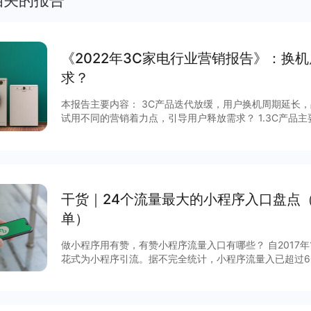
相关的报告
《2022年3C家电行业营销报告》：换
求？
本报告主要内容： 3C产品迭代放缓，用户换机周期延长，品牌在保持营销力度的同时如何尝
试用不同的营销着力点，引导用户释放需求？ 1.3C产品
定，品牌调整营销布局寻求突破； 2.营销活动主要围绕新品
代吸引用户、以引流电商促进转化、区隔产品系列定位细分
征； 家电行业竞争激烈，传统品类高端化和发掘新品类是品牌提升利润的主要方向。 1. 国内
家电市场竞争愈发激烈，传统品牌以价格为核心竞争点，营
化以提升利润空间是大家电类产品现阶段发展的重要方向；
干货｜24个流量最大的小程序入口盘点
富，新品牌通过高效营销较
单）
做小程序用有赞，有赞小程序流量入口有哪些？ 自2017
花式为小程序引流。据不完全统计，小程序流量入已超过6
说，哪些流量入口最有价值？有赞根据后台数据和商家反馈
序入口，文末时64个小程序入回清单。